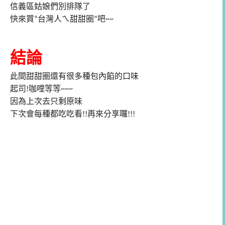
信義區姑娘們別排隊了
快來買
台灣人ㄟ甜甜圈
吧
“
”
~~
結論
此間甜甜圈還有很多種包內餡的口味
起司!咖哩等等~~~
因為上次去只剩原味
下次會每種都吃吃看!!再來分享囉!!!