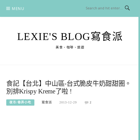
Skip
MENU
to
content
LEXIE'S BLOG寫食派
美食、咖啡、旅遊
食記【台北】中山區-台式脆皮牛奶甜甜圈。
別排Krispy Kreme了啦 !
夜市/巷弄小吃
寫食派
2013-12-29
2