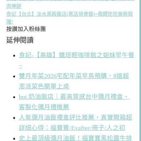
肉捲餅
食記【台北】淡水黑殿飯店(黑店排骨飯)~偶爾吃吃美掰假
囉!
按讚加入粉絲團
延伸閱讀
食記-【高雄】鐵塔輕咖啡館之姐妹早午餐
~
雙月年菜2026宅配年菜早鳥預購，8道超
澎派菜色簡單上桌
but.奶油飯店｜最高質感台中彌月禮盒、
客製化彌月禮推薦
人氣彌月油飯禮盒評比推薦，真實開箱超
詳細心得：福寶寶/Evafter/冊子/人之初
史上最頂級彌月油飯！福寶寶黑松露牛排