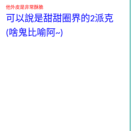
他外皮是非常酥脆
可以說是甜甜圈界的
派克
2
啥鬼比喻阿
(
~)