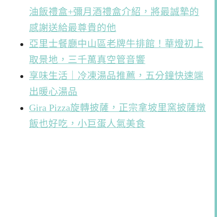
油飯禮盒+彌月酒禮盒介紹，將最誠摯的
感謝送給最尊貴的他
亞里士餐廳中山區老牌牛排館！華燈初上
取景地，三千萬真空管音響
享味生活｜冷凍湯品推薦，五分鐘快速端
出暖心湯品
Gira Pizza旋轉披薩，正宗拿坡里窯披薩燉
飯也好吃，小巨蛋人氣美食