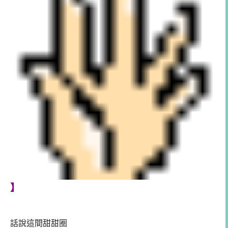
】
話說這間甜甜圈