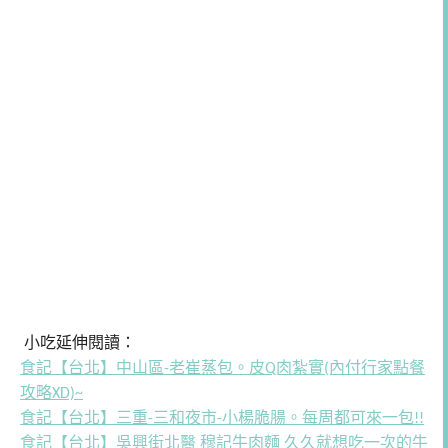
小吃延伸閱讀：
食記【台北】中山區-老崔蒸包。皮Q肉紮實(內付行家點餐
攻略XD)~
食記【台北】三重-三和夜市-小楊脆腸。每周都可來一包!!
食記【台北】吳興街北醫 穆記牛肉麵 久久就想吃一次的牛