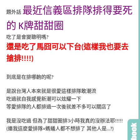
最近信義區排隊排得要死
題外話
的
甜甜圈
K牌
吃了是會變聰明嗎
?
還是吃了馬囧可以下台
這樣我也要去
(
搶排
!!!!)
到底是在排哪齣的呢
?
是說台灣人本來就是很愛這樣排隊敢潮流
吃過就自我感覺新潮可以炫耀一下
等愛排隊的人都排過一次後就差不多可以關店了
我是沒吃過
但為了甜甜圈排3
小時我真的沒辦法耶
!!!!!
連我這麼愛排隊
人都不想排了
其他人是
(
+螞蟻
…?)