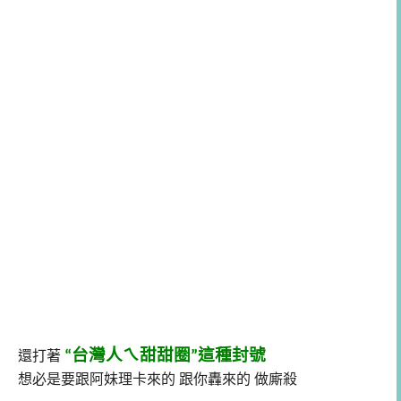
台灣人ㄟ甜甜圈
這種封號
還打著
“
”
想必是要跟阿妹理卡來的
跟你轟來的
做廝殺