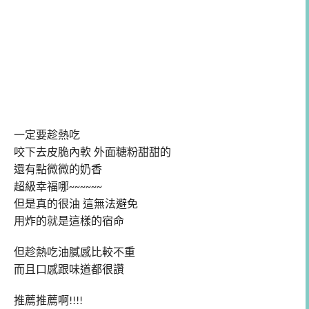
一定要趁熱吃
咬下去皮脆內軟
外面糖粉甜甜的
還有點微微的奶香
超級幸福哪
~~~~~~
但是真的很油
這無法避免
用炸的就是這樣的宿命
但趁熱吃油膩感比較不重
而且口感跟味道都很讚
推薦推薦啊
!!!!