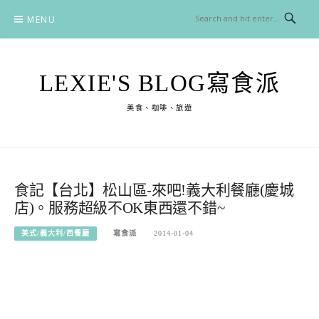
Skip
MENU
to
content
LEXIE'S BLOG寫食派
美食、咖啡、旅遊
食記【台北】松山區-來吧!義大利餐廳(慶城
店)。服務超級不OK東西還不錯~
美式/義大利/西餐廳
寫食派
2014-01-04