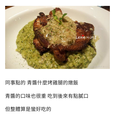
同事點的 青醬什麼烤雞腿的燉飯
青醬的口味也很重 吃到後來有點膩口
但整體算是蠻好吃的