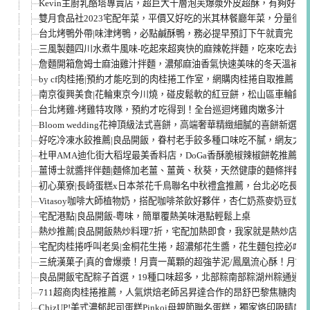
Kevin主廚乳酪塔專賣店，超巨大千層泡芙爆漿外皮超酥，有夠好吃
雙月食品社2023宅配年菜，平價又好吃的米其林餐廳年菜，分量很
台北烤鴨外帶|味津烤鴨，必點鹹酥鴨，務必提早預訂下午就賣完！
三風製麵四川水煮牛風味-吃起來超爽快的麻辣乾拌麵，吃來吃去這
詹麵開箱詹姆士麻油雞汁拌麵，濃郁麻油香氣快速美味的冬天溫補料
by cf肉桂捲|預約才能吃到的肉桂捲工作室，網購肉桂捲自取推薦
南京復興美食|花輪東京今川燒，碰皮鬆軟的紅豆餅，松山區車輪餅
台北烤雞-烤雞特攻隊，預約才吃得到！全台巡迴烤雞肉嫩多汁
Bloom wedding花神頂級法式喜餅，高端奢華精緻細膩的喜餅新選擇
好吃冷凍水餃推薦|良品開飯，眷村老手餃多種口味吃不膩，網友大
杜甲AMA迪化街大稻埕最美香料店，DoGa香酥脆椒辣椒餅乾推薦
薑博士就醬拌伴麵|麵條加老薑、薑黃、秋葵，天然健康的麵條拌麵
初心菓寮|長崎蛋糕x日本茶花千鳥聯名中秋禮盒推薦，台北必吃長崎
Vitasoy咖啡大師植物奶，搭配咖啡茶飲好夥伴，杏仁奶燕麥奶豆奶
宅配港點|良品開飯-粵味，簡單覆熱美味港點輕鬆上桌
熱炒推薦|良品開飯熱炒料理7折，宅配加熱即食，我家就是熱炒店
宅配肉桂捲呼叫老吳|金桐花生捲，超濃郁花生醬，花生麵包控必嚐
三統漢菓子|真的會爆漿！月賣一萬顆的超強芋泥/鳳凰流心酥！月餅
良品開飯宅配粽子首選，19種口味超多，北部粽南部粽湖州粽通通有
711超商肉桂捲推薦，人氣烘焙老師呂昇達合作的昂舒巴黎焦糖肉桂
ChizUP!美式濃郁起司蛋糕Pinkoi母親節聯名蛋糕，獨家烙印吸睛度1