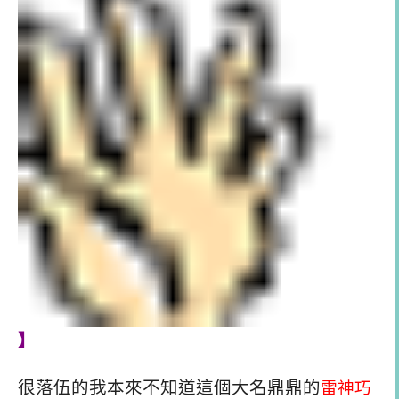
】
很落伍的我本來不知道這個大名鼎鼎的
雷神巧