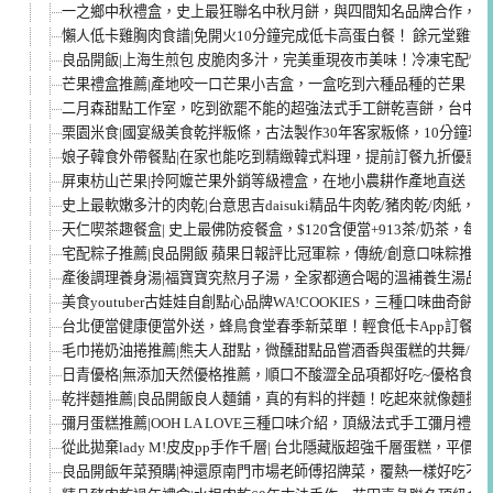
一之鄉中秋禮盒，史上最狂聯名中秋月餅，與四間知名品牌合作，創
懶人低卡雞胸肉食譜|免開火10分鐘完成低卡高蛋白餐！ 餘元堂雞舒
良品開飯|上海生煎包 皮脆肉多汁，完美重現夜市美味！冷凍宅配懶
芒果禮盒推薦|產地咬一口芒果小吉盒，一盒吃到六種品種的芒果！
二月森甜點工作室，吃到欲罷不能的超強法式手工餅乾喜餅，台中伴
栗園米食|國宴級美食乾拌粄條，古法製作30年客家粄條，10分鐘現
娘子韓食外帶餐點|在家也能吃到精緻韓式料理，提前訂餐九折優惠/
屏東枋山芒果|拎阿嬤芒果外銷等級禮盒，在地小農耕作產地直送！甜
史上最軟嫩多汁的肉乾|台意思吉daisuki精品牛肉乾/豬肉乾/肉紙
天仁喫茶趣餐盒| 史上最佛防疫餐盒，$120含便當+913茶/奶茶，每
宅配粽子推薦|良品開飯 蘋果日報評比冠軍粽，傳統/創意口味粽推
產後調理養身湯|福寶寶究熬月子湯，全家都適合喝的溫補養生湯品
美食youtuber古娃娃自創點心品牌WA!COOKIES，三種口味曲奇餅
台北便當健康便當外送，蜂鳥食堂春季新菜單！輕食低卡App訂餐超方
毛巾捲奶油捲推薦|熊夫人甜點，微醺甜點品嘗酒香與蛋糕的共舞/宅
日青優格|無添加天然優格推薦，順口不酸澀全品項都好吃~優格食譜
乾拌麵推薦|良品開飯良人麵鋪，真的有料的拌麵！吃起來就像麵攤
彌月蛋糕推薦|OOH LA LOVE三種口味介紹，頂級法式手工彌月禮盒
從此拋棄lady M!皮皮pp手作千層| 台北隱藏版超強千層蛋糕，平價
良品開飯年菜預購|神還原南門市場老師傅招牌菜，覆熱一樣好吃不