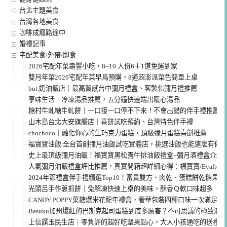
台北主題美食
台灣各地美食
咖啡成癮路途中
婚禮記事
宅配美食/外帶/即食
2026宅配年菜壽豐小吃，8–10 人份6＋1道免運到家
雙月年菜2026宅配年菜早鳥預購，8道超澎派菜色簡單上桌
but.奶油飯店｜最高質感台中彌月禮盒、客製化彌月禮推薦
享味生活｜冷凍湯品推薦，五分鐘快速端出暖心湯品
糖村牛軋糖牛軋餅｜一口接一口停不下來！不會出錯的伴手禮推薦
山木島台北大安旗艦店｜喜餅試吃預約、台灣特色伴手禮
chochoco｜融化你心的生巧克力蛋糕，頂級彌月蛋糕喜餅推薦
福寶寶油飯|全台首創彌月油飯試吃實體店，挑選油飯也能這麼有儀
史上最頂級彌月油飯！福寶寶黑松露牛排油飯禮盒+彌月酒禮盒介紹
人氣彌月油飯禮盒評比推薦，真實開箱超詳細心得：福寶寶/Evafter/
2024年節禮盒伴手禮精選Top10！富貴雙方、肉乾、蛋糕餅乾糖果
光頭呂手作蔥抓餅｜免解凍快速上桌的美味，酥香Ｑ軟口味超多
CANDY POPPY菓糖爆米花龍年禮盒，奢華包裝四種口味一次滿足
Basuku加州爆紅的巴斯克起司蛋糕到底多厲害？不可思議的極致流
上信饌玉民生店｜零負評的超好吃堅果點心，大人小孩通吃的送禮禮