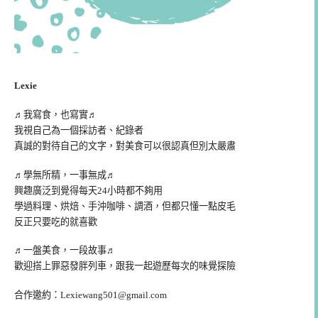
Lexie
♬我寫食，也寫實♬
我視自己為一個採訪者、紀錄者
真誠的對待自己的文字，對美食可以很認真但別太嚴肅
♬學無所精，一事無成♬
興趣廣泛到覺得每天24小時都不夠用
學過料理、烘焙、手沖咖啡、調酒，但都只懂一點皮毛
反正只要吃的就喜歡
♬一盤美食，一段故事♬
歡迎搭上罪惡發胖列車，跟我一起遊歷每次的味覺探險
合作邀約：
Lexiewang501@gmail.com