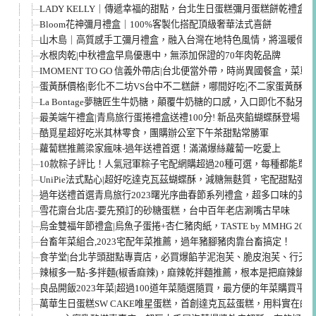
LADY KELLY｜傳遞幸福的甜點，台北生日蛋糕彌月蛋糕餅乾禮盒
Bloom花神彌月禮盒｜100%客製化搭配頂級奢華法式喜餅
山木島｜高質感手工彌月禮盒，融入台灣在地特色風情，將溫暖傳承
水根肉乾|中秋禮盒早鳥優惠中，無添加保證的70年肉乾品牌
IMOMENT TO GO 信義外帶店|台北便當外帶，時尚異國餐盒，菜單
蛋黃酥價格|彰化不二坊VS台中不二糕餅，哪間好吃|不二家蛋黃酥評
La Bontage夢糖匠生牛奶糖，顛覆牛奶糖的口感，入口即化不黏牙
最美端午禮盒|青鳥旅行蛋捲禮盒送禮100分! 新品夾餡蝴蝶酥登場！
酷覓星超好吃米其林零食，團購辦公室下午茶甜點常勝軍
蘿蔔糕推薦梁家瘋味-過年送禮首選！滿滿爆絲蘿蔔一吃愛上
10款粽子評比！人氣冠軍粽子宅配網購超過20種可選，每種都能單
UniPie法式點心|超好吃達克瓦茲蝴蝶酥，減糖無麩質，宅配甜點彌
過年送禮首選青鳥旅行2023曙光序曲春節系列禮盒，超多口味的美
雪花齋台北店-要先預訂的砂糖蛋糕，台中百年老店涮嘴古早味
烏金雙福年節禮盒|烏魚子蛋捲+杏仁豬肉紙，TASTE by MMHG 2
台畜年菜組合,2023宅配年菜推薦，過年豬腳豬肉靠台畜搞定！
食芋堂|台北芋頭甜點專賣店，必買爆餡芋泥泡芙、脆皮泡芙、行天
辣椒多一點-多拌麵(椒香麻辣)，麻辣乾拌麵推薦，根本是把麻辣鍋
良品開飯2023年菜|超過100道年菜隨選隨買，最方便的年菜購買平台
萬華生日蛋糕SW CAKE唯星蛋糕，首創達克瓦茲蛋糕，用料實在的