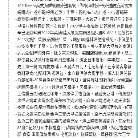
106 Harbor美式海鮮餐廳外送套餐，聚餐派對外帶外送防疫美食推薦
網購肉桂捲推薦|呼叫老吳工作室，我的No.1肉桂捲，Fly蒼蠅哥、Twin B
麻辣乾拌麵評比：太和殿、三風製麵、大師兄，哪間最好吃？乾拌麵
皇樓12種經典餅乾一次買到！2022伴手禮推薦/餅乾禮盒/喜餅推薦
辛巴適麻辣鍋2022年菜|海陸大餐鴛鴦鍋套組只要$1888！超划算年
2023宅配年菜|良品開飯年菜，超過100道料理隨選搭配，小份量平
PP皮皮手作千層，CP值最高的千層蛋糕，美味不輸大品牌的南港超
2022彭園年菜外帶，除夕當天現煮，每間店限量100組預購，雙北年
林依晨女兒彌月禮盒|明月堂和菓子-純正日本技術80年老店，手工彌
史上第一篇 富貴雙方/蜜汁火腿大評比！宅配年菜、在家請客聚餐
香料菓食|宅配料理/調理包，來自餐酒館大廚手藝，懶人料理開箱
伯朗咖啡-印尼弗洛勒斯精品黑咖啡，罐裝咖啡/濾掛咖啡/從金車線
網購肉桂捲| fly cafe蒼蠅哥肉桂捲，肉桂捲2.0、鹹蛋黃肉桂捲
上信饌玉|打破既定印象，頂級伴手禮首選，夏威夷豆塔、傳統堅果
沐樺火鍋本滷宵夜場|超美味牛肉火鍋、麻辣火鍋湯底！功夫滷製宅
夜陽米商行|產地直銷花蓮香米，軟Q好吃優質米飯料理食譜、紅藜麥
泰式火鍋湯底推薦|金色三麥蝦皇暹羅浴鍋，原汁蝦湯熬煮濃郁鮮美
金色三麥|被餐酒館耽誤的湯醬專家，線上購物商城開賣，在家輕鬆
85度C花好月圓中秋禮盒 | 百萬銷售的招牌美味月餅，指定禮盒預購
糕·食寤|重現傳統家鄉味-宅配米糕年糕蘿蔔糕、草仔粿/素食可食