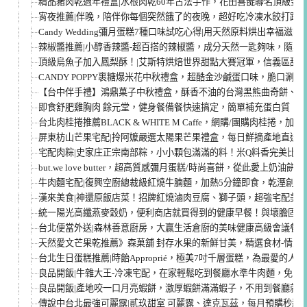
精品豬肉乾過年禮盒|水根肉乾60年古法手作，花田喜彘聯名頂級金箔
宵夜推薦|伴晚，陪伴你每個突然餓了的夜晚，超好吃冷凍水餃打趴
Candy Wedding彌月蛋糕7種口味試吃心得|用天然原料烘出幸福滋
辣椒醬推薦|小醇香辣醬-超百搭的辣椒醬，成分天然一匙夠味，隨身
頂級烏魚子加入鳳梨酥！|艾斯特烘焙世界甜點大賽冠軍，信義區甜點
CANDY POPPY裹糖爆米花中秋禮盒，超酷金沙鹹蛋口味，脆口涮
【台中伴手禮】鴻鼎菓子中秋禮盒，酥香不油的台灣黑熊曲奇餅、美
即食舒肥雞胸肉 餘元堂，健身餐備餐快速搞定，簡單補充蛋白質！
台北肉桂捲推薦BLACK & WHITE M Caffe，網購/團購肉桂捲
屏東枋山芒果宅配|拎阿嬤嚴選太陽果芒果禮盒，每日鮮摘產地直送
宅配肉粽|史家庄正宗南部粽，小小顆包滿滿的料！米Q料香完美比
but.we love butter，超高質感彌月蛋糕/時尚喜餅，從此愛上奶
牛肉麵宅配|復興空廚總裁級紅燒牛腩麵，加熱5分鐘即食，乾溼創意
漢來美食|神還原飯店菜！招牌紅燒滷肉豆腐、獅子頭，超強宅配美
統一陽光高纖燕麥穀奶，便利商店就買得到的健康早餐！與壞膽固醇
台北便當外送|森林善意廚房，大贏生活倉廚的美味健康高級會議餐
天然愛文芒果乾推薦》森菓舖 封存水果的新鮮甘美，精選食材-情人
台北生日蛋糕推薦|時飴Approprié，極美7吋千層蛋糕，為最愛的
良品開飯|牛雜大王-冷凍宅配，在家輕鬆吃到餐廳水準牛肉麵，免出門
良品開飯|產地咬一口月亮蝦餅，激厚蝦餅滿滿蝦子，不用到餐廳就
傳說中台北最強可麗露|貳玖甜室 可麗露、達克瓦茲，每月預購秒殺