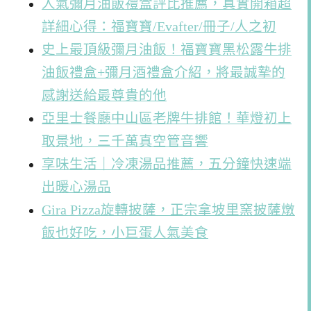
人氣彌月油飯禮盒評比推薦，真實開箱超
詳細心得：福寶寶/Evafter/冊子/人之初
史上最頂級彌月油飯！福寶寶黑松露牛排
油飯禮盒+彌月酒禮盒介紹，將最誠摯的
感謝送給最尊貴的他
亞里士餐廳中山區老牌牛排館！華燈初上
取景地，三千萬真空管音響
享味生活｜冷凍湯品推薦，五分鐘快速端
出暖心湯品
Gira Pizza旋轉披薩，正宗拿坡里窯披薩燉
飯也好吃，小巨蛋人氣美食