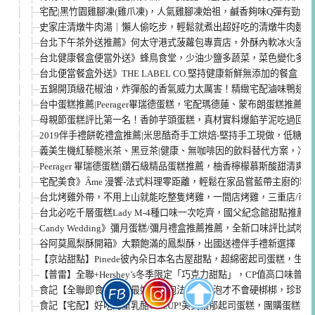
宅配|黑竹園雞腳凍(雞爪凍)，人氣雞腳凍始祖，鹹香夠味Q彈有勁，
史家庄清燉牛肉湯｜懶人偷吃步，輕鬆就煮出超好吃的清燉牛肉麵！
台北下午茶外送推薦》何太守港式菠蘿包專賣店，外酥內軟冰火菠蘿
台北健康餐盒便當外送》蜂鳥食堂，少油少鹽多蔬菜，菜色變化多樣
台北便當餐盒外送》THE LABEL CO.堅持健康新鮮無添加的餐盒
五錦開頂級花椒油，炸彈般的香氣威力太厲害！精緻宅配滷味鴨翅推
台中蛋糕推薦|Peerager畢瑞德蛋糕，宅配瑪德蓮、蒙布朗蛋糕推薦
母親節蛋糕評比第一名！香帥芋頭蛋糕，真材實料爆餡芋泥吃過回不
2019伴手禮餅乾禮盒推薦|米思酷奇手工烘焙-堅持手工現做，低糖
義美生機紅藜糙米茶、黑豆茶|健康、無咖啡因的飲料替代方案，冷
Peerager 畢瑞德蛋糕|鑽石級精品蛋糕推薦，柚香檸檬慕斯酸甜清
宅配美食》Âme 漫饗-法式料理零距離，輕鬆在家品嘗藍帶主廚的精
台北烤雞外帶，不用上山就能吃整隻烤雞，一間店烤雞，三重店/市
台北必吃千層蛋糕Lady M-4種口味一次吃齊，國父紀念館甜點推薦
Candy Wedding》彌月蛋糕/彌月禮盒推薦推薦，全新口味評比試吃
谷阿莫鳳梨酥開箱》大顆飽滿的鳳梨酥，出國送禮伴手禮新選擇
【京站甜點】Pinede彼內朵日本名古屋甜點，超綿密起司蛋糕，生
【普雷】全聯+Hershey’s冬季限定「巧克力甜點」，CP值高口味普通
食記【全聯即食珍珠】最好吃的泡法，怎麼泡才不會硬梆梆，珍珠鮮奶
食記【宅配】好吃的重乳酪ChizUP!美式濃郁起司蛋糕，團購蛋糕