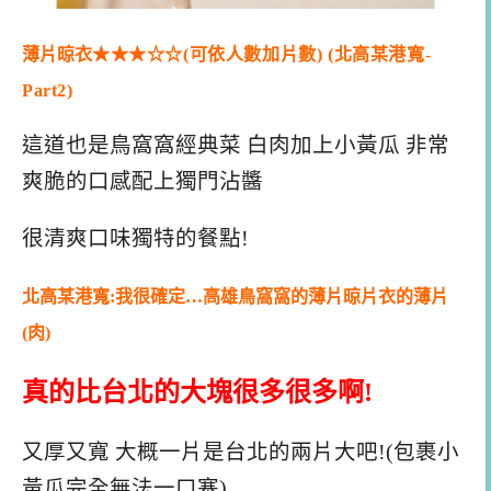
薄片晾衣
★★
★
☆
☆
(可依人數加片數)
(北高某港寬-
Part2)
這道也是鳥窩窩經典菜 白肉加上小黃瓜 非常
爽脆的口感配上獨門沾醬
很清爽口味獨特的餐點!
北高某港寬:我很確定…高雄鳥窩窩的薄片晾片衣的薄片
(肉)
真的比台北的大塊很多很多啊!
又厚又寬 大概一片是台北的兩片大吧!(包裹小
黃瓜完全無法一口塞)