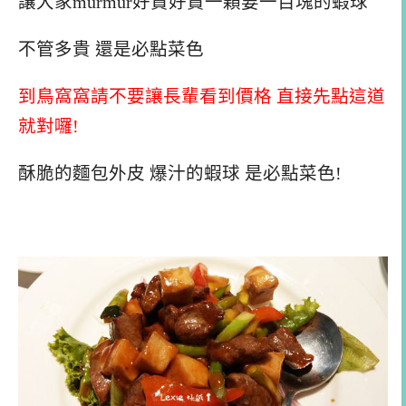
讓大家murmur好貴好貴一顆要一百塊的蝦球
不管多貴 還是必點菜色
到鳥窩窩請不要讓長輩看到價格 直接先點這道
就對囉!
酥脆的麵包外皮 爆汁的蝦球 是必點菜色!