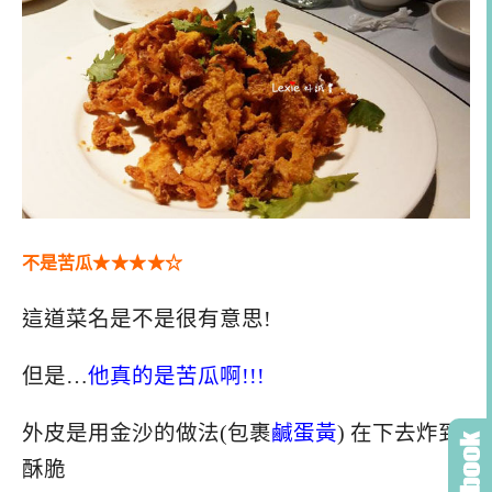
不是苦瓜
★★
★
★
☆
這道菜名是不是很有意思!
但是…
他真的是苦瓜啊!!!
外皮是用金沙的做法(包裹
鹹蛋黃
) 在下去炸到
酥脆