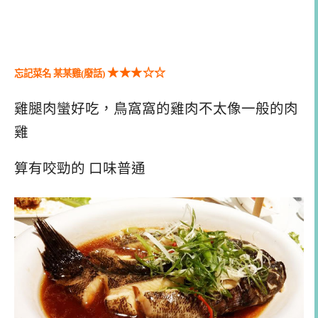
★★
★
☆
☆
忘記菜名 某某雞(廢話)
雞腿肉蠻好吃，鳥窩窩的雞肉不太像一般的肉
雞
算有咬勁的 口味普通