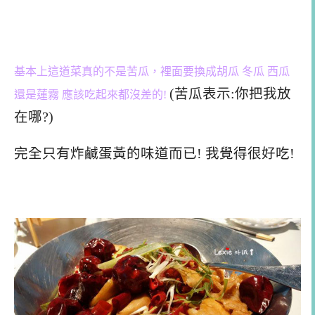
基本上這道菜真的不是苦瓜，裡面要換成胡瓜 冬瓜 西瓜
(苦瓜表示:你把我放
還是蓮霧 應該吃起來都沒差的!
在哪?)
完全只有炸鹹蛋黃的味道而已! 我覺得很好吃!