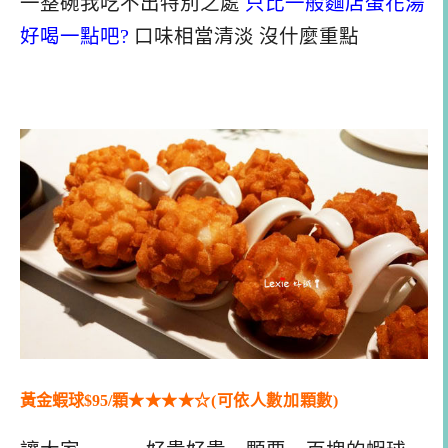
一整碗我吃不出特別之處
只比一般麵店蛋花湯
好喝一點吧?
口味相當清淡 沒什麼重點
黃金蝦球$95/顆
★★
★
★
☆(可依人數加顆數)