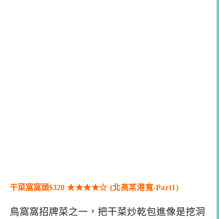
干菜窩窩頭$320
★★
★
★
☆ (北高某港寬-Part1)
鳥窩窩招牌菜之一，把干菜炒乾包進像是挖洞