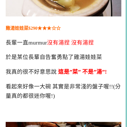
雞湯娃娃菜$290
★★
★
☆
☆
長輩一直murmur
沒有湯捏 沒有湯捏
於是某位長輩自告奮勇點了雞湯娃娃菜
我真的很不好意思說
這是”菜” 不是”湯”!
看起來好像一大碗 其實是非常淺的盤子喔!!(分
量真的都很迷你喔!)