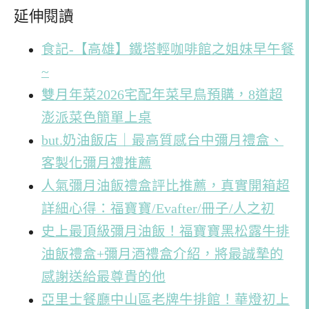
延伸閱讀
食記-【高雄】鐵塔輕咖啡館之姐妹早午餐
~
雙月年菜2026宅配年菜早鳥預購，8道超
澎派菜色簡單上桌
but.奶油飯店｜最高質感台中彌月禮盒、
客製化彌月禮推薦
人氣彌月油飯禮盒評比推薦，真實開箱超
詳細心得：福寶寶/Evafter/冊子/人之初
史上最頂級彌月油飯！福寶寶黑松露牛排
油飯禮盒+彌月酒禮盒介紹，將最誠摯的
感謝送給最尊貴的他
亞里士餐廳中山區老牌牛排館！華燈初上