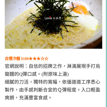
自慢冷麵 $180
★
★
★
☆
☆
官網說明：自信的招牌之作，淋漓展現手打烏
龍麵的Q彈口感。(附原味上湯)
細膩的刀活，獨特的寬幅，依循道道工序悉心
製作，由手感判斷合宜的Ｑ彈程度。入口輕盈
爽朗，充滿豐富食感。