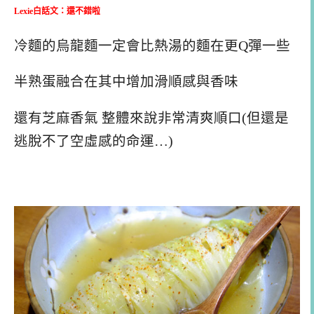
Lexie白話文：還不錯啦
冷麵的烏龍麵一定會比熱湯的麵在更Q彈一些
半熟蛋融合在其中增加滑順感與香味
還有芝麻香氣 整體來說非常清爽順口(但還是
逃脫不了空虛感的命運…)