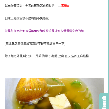
昆布湯頭清甜，全素的確吃起來相當的… …
素雅!!
口味上是很協調不過有點小失落感
就是每樣食材都很搭調但整體來說還是碗令人覺得蠻空虛的麵
(靠北我怎麼這麼誠實真是不得不稱讚自己一下)
除了麵之外 配料只有 山芹菜 海帶 小麵麩 豆腐 豆皮 些許芝麻這樣