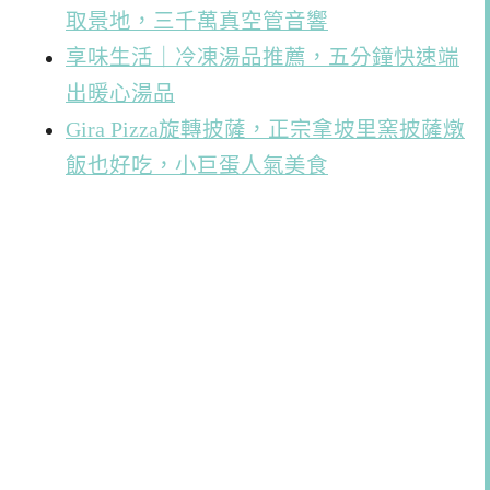
取景地，三千萬真空管音響
享味生活｜冷凍湯品推薦，五分鐘快速端
出暖心湯品
Gira Pizza旋轉披薩，正宗拿坡里窯披薩燉
飯也好吃，小巨蛋人氣美食