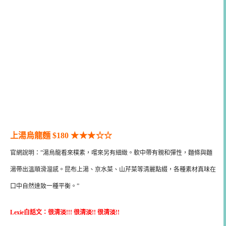
上湯烏龍麵 $180
★★
★
☆
☆
官網說明：”湯烏龍看來樸素，嚐來另有細緻。軟中帶有親和彈性，麵條與麵
湯帶出溫順滑溜感。昆布上湯、京水菜、山芹菜等清麗點綴，各種素材真味在
口中自然達致一種平衡。”
Lexie白話文：很清淡!!! 很清淡!! 很清淡!!