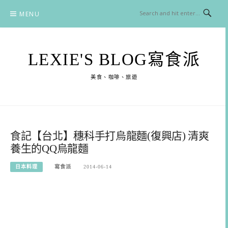
Skip
MENU
to
content
LEXIE'S BLOG寫食派
美食、咖啡、旅遊
食記【台北】穗科手打烏龍麵(復興店) 清爽
養生的QQ烏龍麵
日本料理
寫食派
2014-06-14