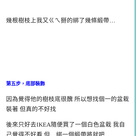
幾根樹枝上我又ㄍㄟ掰的綁了幾條緞帶…
第五步，底部裝飾
因為覺得他的樹枝底很醜 所以想找個一的盆栽
裝著 但真的不好找
後來只好去IKEA隨便買了一個白色盆栽 我自
己覺得不好看 但…綁一個緞帶將就吧