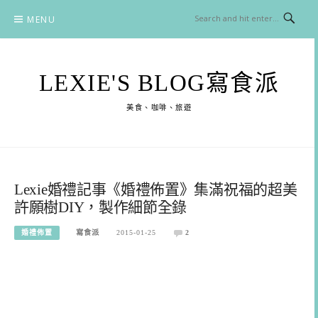
Skip
MENU
to
content
LEXIE'S BLOG寫食派
美食、咖啡、旅遊
Lexie婚禮記事《婚禮佈置》集滿祝福的超美
許願樹DIY，製作細節全錄
婚禮佈置
寫食派
2015-01-25
2