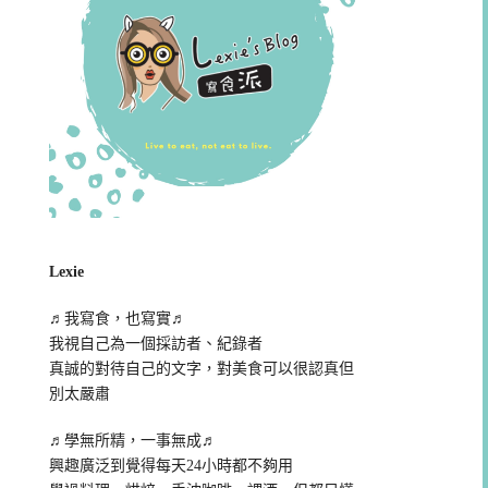
Lexie
♬我寫食，也寫實♬
我視自己為一個採訪者、紀錄者
真誠的對待自己的文字，對美食可以很認真但
別太嚴肅
♬學無所精，一事無成♬
興趣廣泛到覺得每天24小時都不夠用