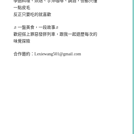
學過料理、烘焙、手沖咖啡、調酒，但都只懂
一點皮毛
反正只要吃的就喜歡
♬一盤美食，一段故事♬
歡迎搭上罪惡發胖列車，跟我一起遊歷每次的
味覺探險
合作邀約：
Lexiewang501@gmail.com