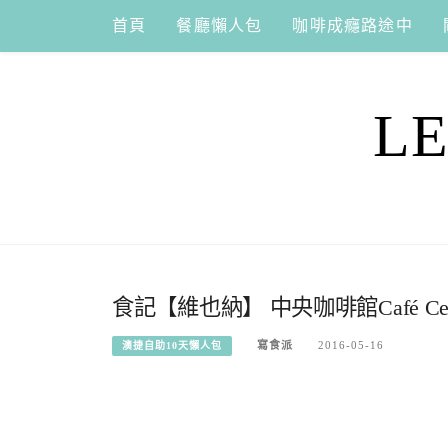
Skip
首頁
餐廳懶人包
咖啡成癮路途中
to
content
L
食記【維也納】 中央咖啡館Café Ce
寫食派
2016-05-16
澳捷自助10天懶人包