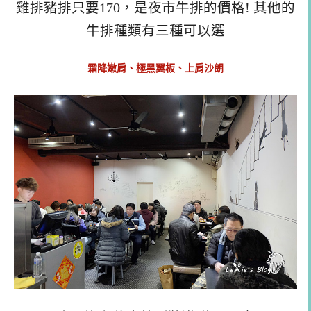
雞排豬排只要170，是夜市牛排的價格! 其他的
牛排種類有三種可以選
霜降嫩肩、極黑翼板、上肩沙朗