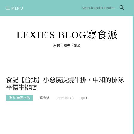
Skip
MENU
to
content
LEXIE'S BLOG寫食派
美食、咖啡、旅遊
食記【台北】小惡魔炭燒牛排，中和的排隊
平價牛排店
夜市/巷弄小吃
寫食派
2017-02-03
1