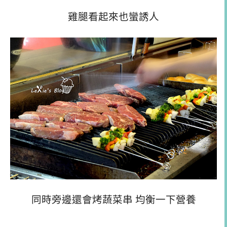
雞腿看起來也蠻誘人
同時旁邊還會烤蔬菜串 均衡一下營養