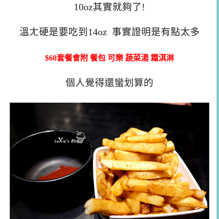
10oz其實就夠了!
溫ㄤ硬是要吃到14oz 事實證明是有點太多
$60套餐會附 餐包 可樂 蔬菜湯 霜淇淋
個人覺得還蠻划算的