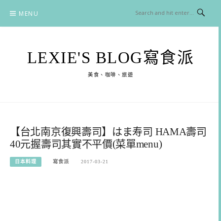
Skip
MENU
to
content
LEXIE'S BLOG寫食派
美食、咖啡、旅遊
【台北南京復興壽司】はま寿司 HAMA壽司
40元握壽司其實不平價(菜單menu)
日本料理
寫食派
2017-03-21