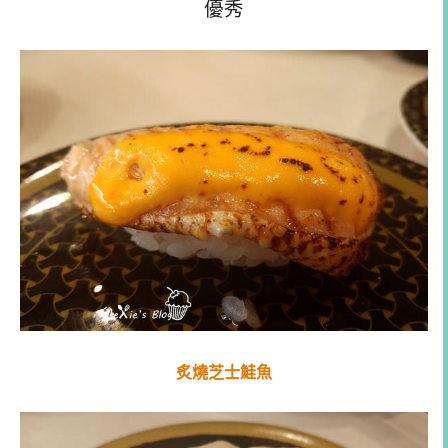
優秀
炙燒芝士鮭魚