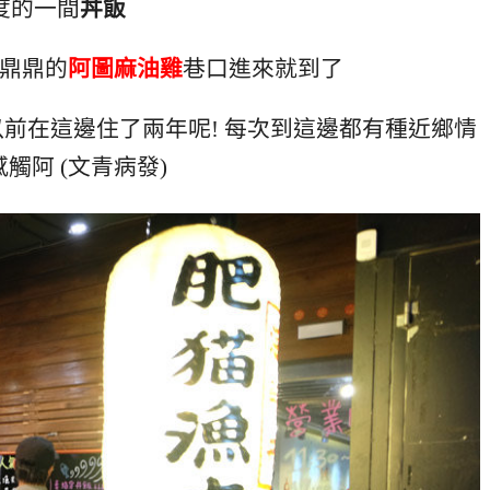
度的一間
丼飯
鼎鼎的
阿圖麻油雞
巷口進來就到了
前在這邊住了兩年呢! 每次到這邊都有種近鄉情
觸阿 (文青病發)