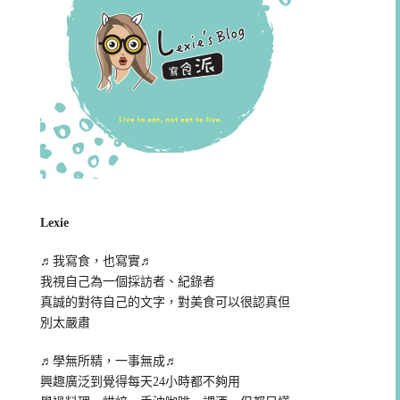
Lexie
♬我寫食，也寫實♬
我視自己為一個採訪者、紀錄者
真誠的對待自己的文字，對美食可以很認真但
別太嚴肅
♬學無所精，一事無成♬
興趣廣泛到覺得每天24小時都不夠用