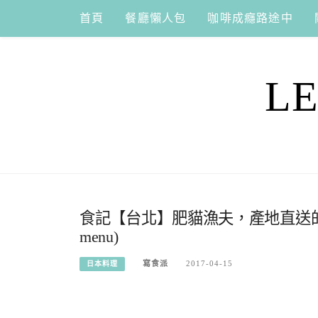
Skip
首頁
餐廳懶人包
咖啡成癮路途中
to
content
L
食記【台北】肥貓漁夫，產地直送
menu)
寫食派
2017-04-15
日本料理