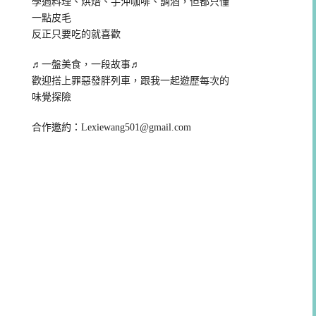
學過料理、烘焙、手沖咖啡、調酒，但都只懂
一點皮毛
反正只要吃的就喜歡
♬一盤美食，一段故事♬
歡迎搭上罪惡發胖列車，跟我一起遊歷每次的
味覺探險
合作邀約：
Lexiewang501@gmail.com