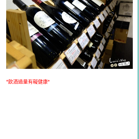
*飲酒過量有礙健康*