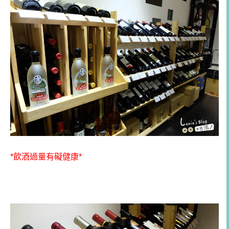
*飲酒過量有礙健康*