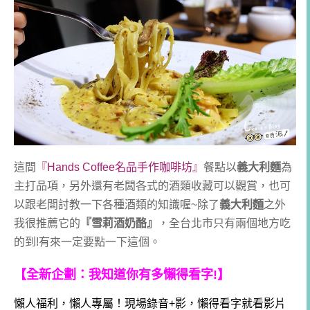
這間
『Hands Coffee名品手作咖啡坊』
餐點以
義大利麵
為
主打品項，另外還有老闆各式的酒類收藏可以觀賞，也可
以跟老闆討教一下各種酒類的知識喔~除了
義大利麵
之外
我很推薦它的
『雪莉酒奶酪』
，全台北市只有兩個地方吃
的到!有來一定要點一下這個。
【全新企劃：我知道你有多懶得看字!】
懶人福利，懶人專屬！現場錄音+影，懶得看字就看影片