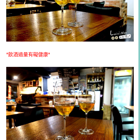
*飲酒過量有礙健康*