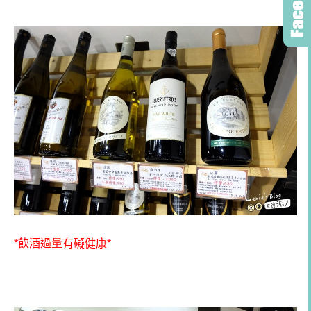
*飲酒過量有礙健康*