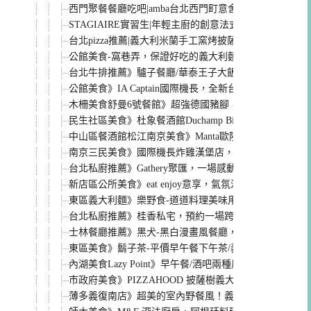
西門聚餐餐廳吃吧|amba台北西門町意舍酒店，超棒採
STAGIAIRE實習生|年輕主廚的創意法式料理，台北fine 
台北pizza推薦|義大利米蘭手工窯烤披薩，用料頂級的酥香P
公館美食-窩巷弄，保證好吃的義大利麵(進口義大利麵條
台北牛排推薦》驢子餐廳/華泰王子大飯店，近年來吃到
公館美食》IA Captain國際機長，全新台灣古香辣腿
木柵美食舒曼6號餐館》超強德國豬腳，預約才吃得到！
民生社區美食》杜象餐酒館Duchamp Bistro & Cafe-
中山區餐酒館松江南京美食》Manta歐陸料理，海洋主
南京三民美食》國際機長炸雞漢堡店，念念不忘的多汁
台北私廚推薦》Gathery聚匯，一場感動的歡聚時光
新店區公所美食》eat enjoy意享，氣氛溫馨的聚餐餐
東區義大利麵》樂野食-道道料理美味用心，忠孝復興美食/
台北私廚推薦》桂香私宅，預約一場跨越時空的歐式浪
士林餐廳推薦》黑犬-黑白漫畫風餐廳，又美又好吃的清
東區美食》鬍子茶-平價早午餐下午茶/義大利麵/吐司帕
內湖美食Lazy Point》早午餐/酒吧兩種風情，約會聚餐
市政府美食》PIZZAHOOD 披薩樹義大利pizza酥脆
薄多義復南店》超美的室內野餐風！義大利麵Pizza推薦/