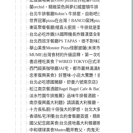
宏匯廣場美食|Gino pizza世界冠軍Pizza道地拿坡里餅
蘭orchid，精緻菜色與夢幻威靈頓牛排，全新菜單米其
台北牛排餐廳Robin’s 牛排屋，自助吧沙拉/甜點勝過
世界冠軍pizza在台灣！BANCO窯烤pizza自製義大利麵條
東區聚餐餐廳|棧直火廚房，牛排就是要直火烤阿！肉控
台北必吃炸雞|IA國際機長炸雞漢堡全新改版菜單，南
台北西班牙餐廳PS TAPAS，很不對味口的西班牙菜，
華山美食Monster Pizza怪獸披薩(未來市)，平價好吃
MUME|台灣食材的升級詮釋，第一次吃到破萬，米其林一
書店裡吃美食？WIRED TOKYO日式洋食信義店，
西門超美咖啡廳JAI宅，都市叢林滿滿植栽的繽紛世界，
忠孝復興美食》好豐味-小店大驚艷！道道用心美味高貴
台北必吃德國豬腳，舒曼六號南京店》豬腳皮脆肉嫩又不
松江南京餐酒館Bagel Bagel Cafe & Bar》濃濃
淡水竹圍牛排推薦》品味牛排餐酒館，平價的高級享受
南京復興義大利麵》請請義大利餐廳，用餐時段絕對一位難
十方長私廚|十倍強大的夢想，台北大安區精緻私廚推薦
香頌私宅洋樓|台北約會餐廳首選，精緻歐風私宅料理，
國父紀念館美食|台北道地義大利餐廳推薦，巧哚洋房-必
中和環球美食Mastro戰斧教父，肉鬼天堂！乾式熟成牛