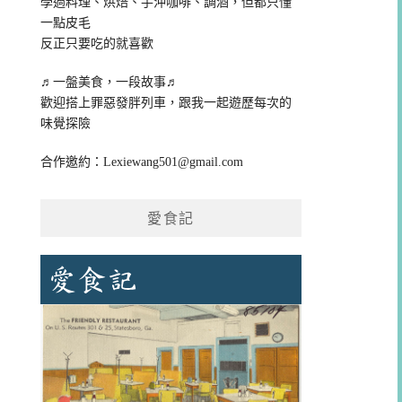
學過料理、烘焙、手沖咖啡、調酒，但都只懂
一點皮毛
反正只要吃的就喜歡
♬一盤美食，一段故事♬
歡迎搭上罪惡發胖列車，跟我一起遊歷每次的
味覺探險
合作邀約：
Lexiewang501@gmail.com
愛食記