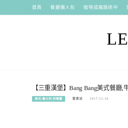
Skip
首頁
餐廳懶人包
咖啡成癮路途中
to
content
L
【三重漢堡】Bang Bang美式餐
寫食派
2017-12-16
美式/義大利/西餐廳