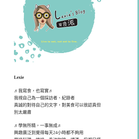
Lexie
♬我寫食，也寫實♬
我視自己為一個採訪者、紀錄者
真誠的對待自己的文字，對美食可以很認真但
別太嚴肅
♬學無所精，一事無成♬
興趣廣泛到覺得每天24小時都不夠用