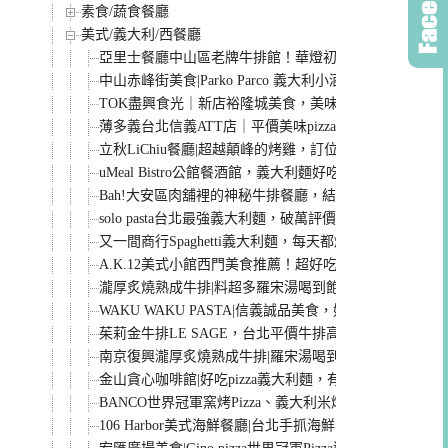
素食/蔬食餐廳
美式/義大利/西餐廳
亞里士餐廳中山區老牌牛排館！華燈初上取景地，三千
中山赤峰街美食|Parko Parco 義大利小酒館 超美味
TOK盡興食光｜新店裕隆城美食，美味的新亞洲料理聚
薄多義台北信義ATT店｜平價美味pizza聚餐首選，必點炸雞
立秋LiChiu餐廳|超越顛峰的烤雞，訂位困難的歐陸料理
uMeal Bistro公館餐酒館，義大利麵好吃份量又大!公館
Bah!大安區肉舖裡的神秘牛排餐廳，結合Fine dining的
solo pasta台北最強義大利麵，破萬評價的正統義大利餐
又一間商行Spaghetti義大利麵，每天都爆滿，份量多
A.K.12美式小館西門美食推薦！超好吃炸雞翅漢堡排餐
瀧厚炙燒熟成牛排|料超多羅宋湯喝到飽、燉飯都好吃，
WAKU WAKU PASTA|信義誠品美食，好吃義大利麵/
茱莉金牛排LE SAGE，台北平價牛排高級享受，師大
南京復興瀧厚炙燒熟成牛排|羅宋湯喝到飽、牛肝菌燉飯
金山貪心咖啡館|好吃pizza義大利麵，有情調的磚瓦老
BANCO世界冠軍窯烤Pizza、義大利米燉飯，平價品
106 Harbor美式海鮮餐廳|台北手抓海鮮餐廳/海鮮桶