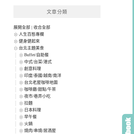
文章分類
展開全部
|
收合全部
人生百態專欄
健身健起來
台北主題美食
Buffet/自助餐
中式/台菜/港式
創意料理
印度/泰國/越南/南洋
台北老屋咖啡地圖
咖啡廳/甜點/午茶
夜市/巷弄小吃
拉麵
日本料理
早午餐
火鍋
燒肉/串燒/居酒屋