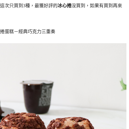
這次只買到3種，最獲好評的
冰心捲
沒買到，如果有買到再來
捲蛋糕－經典巧克力三重奏