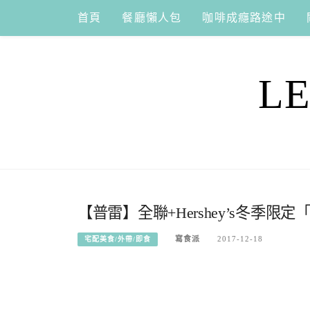
Skip
首頁
餐廳懶人包
咖啡成癮路途中
to
content
L
【普雷】全聯+Hershey’s冬季
寫食派
2017-12-18
宅配美食/外帶/即食