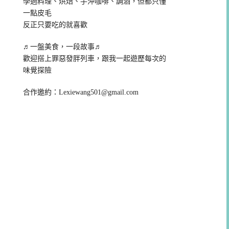
學過料理、烘焙、手沖咖啡、調酒，但都只懂
一點皮毛
反正只要吃的就喜歡
♬一盤美食，一段故事♬
歡迎搭上罪惡發胖列車，跟我一起遊歷每次的
味覺探險
合作邀約：
Lexiewang501@gmail.com