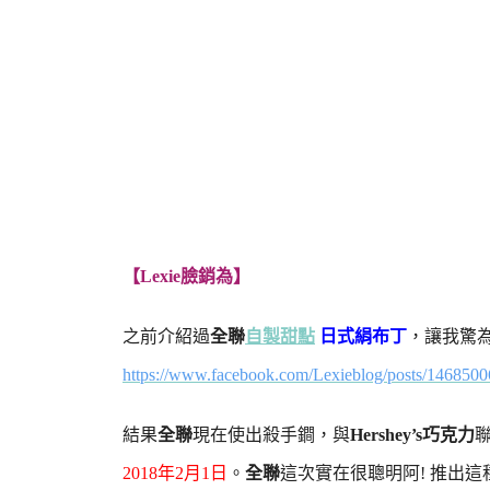
【Lexie臉銷為】
之前介紹過
全聯
自製甜點
日式絹布丁
，讓我驚
https://www.facebook.com/Lexieblog/posts/146850
結果
全聯
現在使出殺手鐧，與
Hershey’s巧克力
2018年2月1日
。
全聯
這次實在很聰明阿! 推出