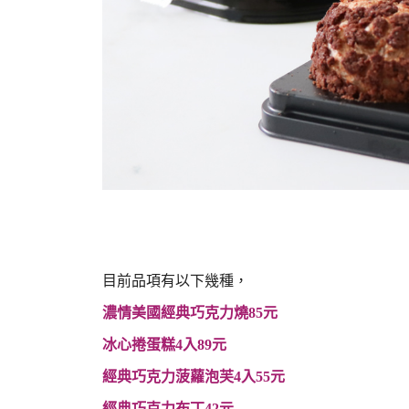
目前品項有以下幾種，
濃情美國經典巧克力燒85元
冰心捲蛋糕4入89元
經典巧克力菠蘿泡芙4入55元
經典巧克力布丁42元