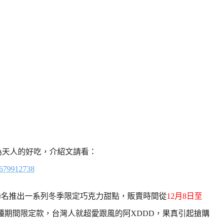
為天人的好吃，介紹文請看：
0679912738
聯名推出一系列冬季限定巧克力甜點，販賣時間從
12月8日至
這種期間限定款，台灣人就超愛跟風的阿XDDD，果真引起搶購