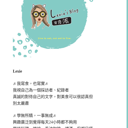
Lexie
♬我寫食，也寫實♬
我視自己為一個採訪者、紀錄者
真誠的對待自己的文字，對美食可以很認真但
別太嚴肅
♬學無所精，一事無成♬
興趣廣泛到覺得每天24小時都不夠用