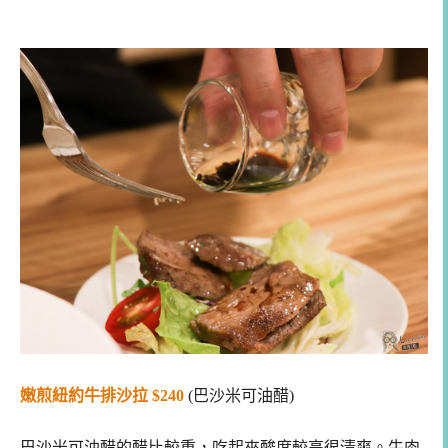
嫩煎紐約牛排沙拉 $240
(巴沙米可油醋)
巴沙米可油醋的醋比較重，吃起來酸度較高很清爽。牛肉