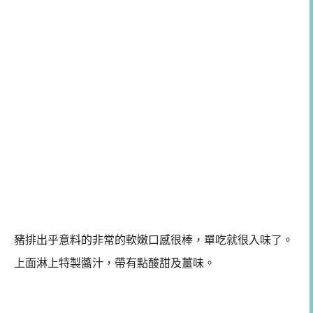
豬排出乎意料的非常的軟嫩口感很棒，單吃就很入味了。
上面淋上特製醬汁，帶有點酸甜及薑味。