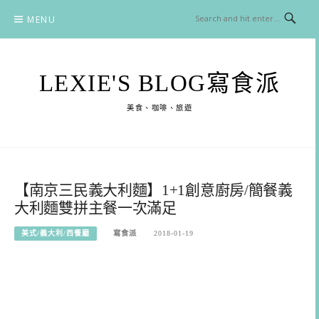
Skip
MENU
to
content
LEXIE'S BLOG寫食派
美食、咖啡、旅遊
【南京三民義大利麵】1+1創意廚房/簡餐義
大利麵雙拼主餐一次滿足
美式/義大利/西餐廳
寫食派
2018-01-19