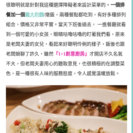
很聰明就是針對我這種選擇障礙者來設計菜單的。
一個排
餐加一個
義大利麵
/燉飯，兩種餐點都吃到，有好多種排列
組合，價格又非常平實。當天下班後過去， 一進餐廳就看
到一個可愛的小女孩，眼睛咕嚕咕嚕的盯著我們看，原來
是老闆夫妻的女兒，看起來好聰明伶俐的樣子，飯後也跟
老闆娘聊了許久，雖然
『1+1創意廚房』
才開店不久名氣
不大，但老闆夫妻用心的聽取意見，也很積極的在調整菜
色，是一種很有人味的服務態度，令人感覺溫暖放鬆。