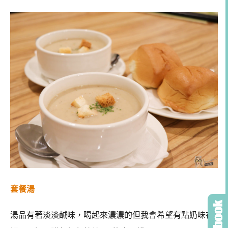
套餐湯
湯品有著淡淡鹹味，喝起來濃濃的但我會希望有點奶味在