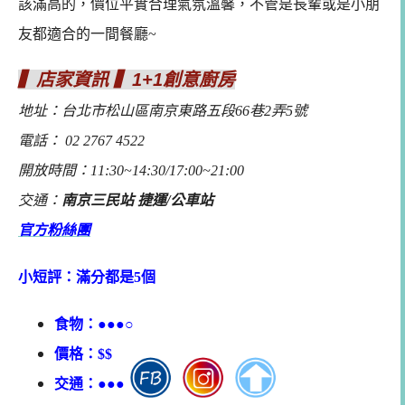
該滿高的，價位平實合理氣氛溫馨，不管是長輩或是小朋
友都適合的一間餐廳~
▍店家資訊 ▍1+1創意廚房
地址：台北市松山區南京東路五段66巷2弄5號
電話： 02 2767 4522
開放時間：11:30~14:30/17:00~21:00
交通：
南京三民站 捷運/公車站
官方粉絲團
小短評：滿分都是5個
食物：●●●○
價格：$$
交通：●●●