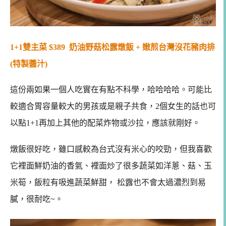
1+1雙主菜 $389 奶油野菇松露燉飯 + 嫩煎台灣沒花豬肉排
(特製醬汁)
這份兩如果一個人吃實在有點不科學，哈哈哈哈。可能比
較適合胃容量較大的男孩或是親子共食，2個女生的話也可
以點1+1再加上其他的配菜炸物或沙拉，應該就剛好。
燉飯很好吃，雖口感較為台式沒有米心的咬勁，但我喜歡
它裡面鮮奶油的香氣、裡面炒了很多蔬菜如洋蔥、菇、玉
米筍，飯粒有吸進蔬菜鮮甜， 松露也不會太過濃烈到易
膩，很耐吃~。