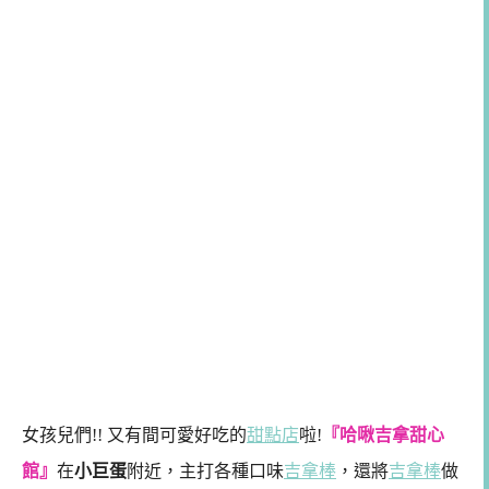
女孩兒們!! 又有間可愛好吃的
甜點店
啦!
『哈啾吉拿甜心
館』
在
小巨蛋
附近，主打各種口味
吉拿棒
，還將
吉拿棒
做