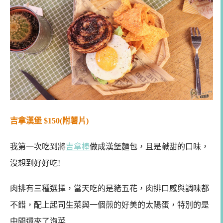
吉拿漢堡 $150(附薯片)
我第一次吃到將
吉拿棒
做成漢堡麵包，且是鹹甜的口味，
沒想到好好吃!
肉排有三種選擇，當天吃的是豬五花，肉排口感與調味都
不錯，配上起司生菜與一個煎的好美的太陽蛋，特別的是
中間還夾了泡菜