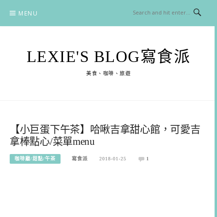
Skip
MENU
to
content
LEXIE'S BLOG寫食派
美食、咖啡、旅遊
【小巨蛋下午茶】哈啾吉拿甜心館，可愛吉
拿棒點心/菜單menu
咖啡廳/甜點/午茶
寫食派
2018-01-25
1