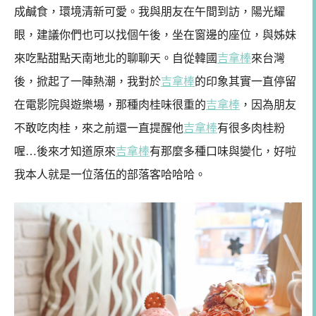
成鹹食，環境清新可愛。我與朋友在午間到訪，陽光耀
眼，建議你們也可以找個午後，坐在窗邊的座位，與姊妹
來吃點甜點天南地北的聊聊天。自從韓國
吉拿棒
來台灣
後，掀起了一陣熱潮，我對於
吉拿棒
的印象其實一直停留
在電影院與遊樂場，那種肉桂味很重的
吉拿棒
，因為朋友
不敢吃肉桂，來之前還一直提醒他
吉拿棒
有很多肉桂粉
喔…後來才知道原來
吉拿棒
有那麼多種口味與變化，好啦
我本人就是一位落伍的部落客哈哈哈。