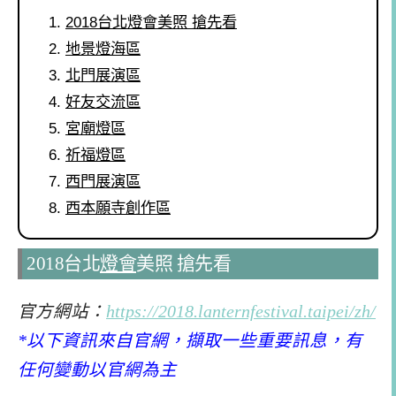
2018台北燈會美照 搶先看
地景燈海區
北門展演區
好友交流區
宮廟燈區
祈福燈區
西門展演區
西本願寺創作區
2018台北
燈會
美照 搶先看
官方網站：
https://2018.lanternfestival.taipei/zh/
*以下資訊來自官網，擷取一些重要訊息，有
任何變動以官網為主