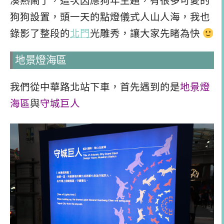
湊熱鬧了，這次因應狗年主題，有很多可愛的
狗狗設置，頭一天的點燈儀式人山人海，我也
錄影了整段的
北門
光雕秀，讓大家先睹為快
地景燈海區
我們從中華路北站下車，首先遇到的是
地景燈
海區
與
守城巨人