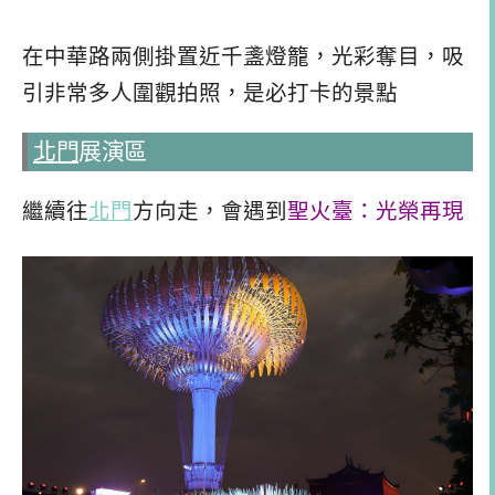
在中華路兩側掛置近千盞燈籠，光彩奪目，吸
引非常多人圍觀拍照，是必打卡的景點
北門
展演區
繼續往
北門
方向走，會遇到
聖火臺：光榮再現