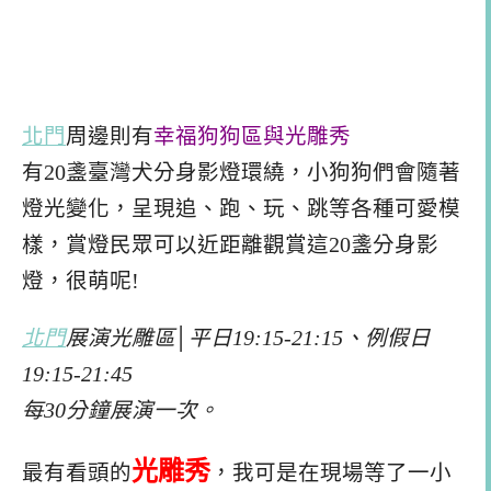
北門
周邊則有
幸福狗狗區與光雕秀
有20盞臺灣犬分身影燈環繞，小狗狗們會隨著
燈光變化，呈現追、跑、玩、跳等各種可愛模
樣，賞燈民眾可以近距離觀賞這20盞分身影
燈，很萌呢!
北門
展演光雕區│平日19:15-21:15、例假日
19:15-21:45
每30分鐘展演一次。
光雕秀
最有看頭的
，我可是在現場等了一小