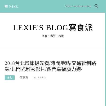
Skip
MENU
to
content
LEXIE'S BLOG寫食派
美食、咖啡、旅遊
2018台北燈節搶先看/時間地點/交通管制路
線/北門光雕秀影片/西門幸福魔力狗/
台北
寫食派
2018-02-24