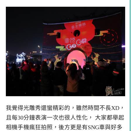
我覺得光雕秀還蠻精彩的，雖然時間不長XD，
且每30分鐘表演一次也很人性化， 大家都舉起
相機手機瘋狂拍照，後方更是有SNG車與好多