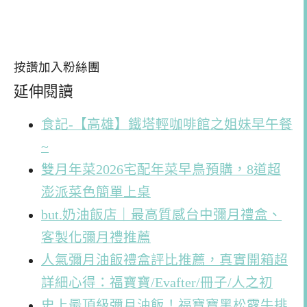
按讚加入粉絲團
延伸閱讀
食記-【高雄】鐵塔輕咖啡館之姐妹早午餐
~
雙月年菜2026宅配年菜早鳥預購，8道超
澎派菜色簡單上桌
but.奶油飯店｜最高質感台中彌月禮盒、
客製化彌月禮推薦
人氣彌月油飯禮盒評比推薦，真實開箱超
詳細心得：福寶寶/Evafter/冊子/人之初
史上最頂級彌月油飯！福寶寶黑松露牛排