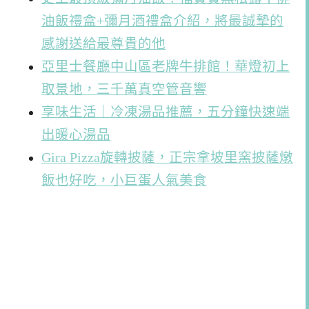
油飯禮盒+彌月酒禮盒介紹，將最誠摯的
感謝送給最尊貴的他
亞里士餐廳中山區老牌牛排館！華燈初上
取景地，三千萬真空管音響
享味生活｜冷凍湯品推薦，五分鐘快速端
出暖心湯品
Gira Pizza旋轉披薩，正宗拿坡里窯披薩燉
飯也好吃，小巨蛋人氣美食