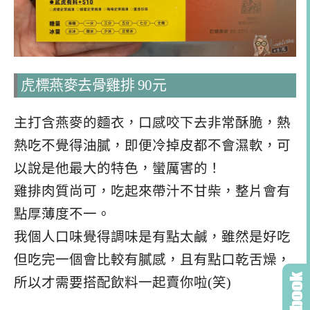
虎標燕麥去骨雞排 90元
主打含燕麥的麵衣，口感咬下去非常酥脆，熱
熱吃不覺得油膩，即便冷掉皮都不會濕軟，可
以說是他最大的特色，蠻厲害的！
雞排肉質尚可，吃起來帶汁不甘柴，整片會有
點厚薄度不一。
我個人口味覺得調味是有點太鹹，雖然是好吃
但吃完一個會比較有膩感，且有點口乾舌燥，
所以才需要搭配飲料一起賣你啦(笑)