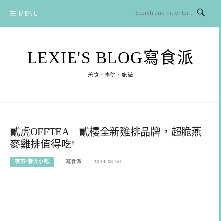
Skip
MENU
to
content
LEXIE'S BLOG寫食派
美食、咖啡、旅遊
貳虎OFFTEA｜貳樓全新雞排品牌，超脆燕
麥雞排值得吃!
夜市/巷弄小吃
寫食派
2024-08-30