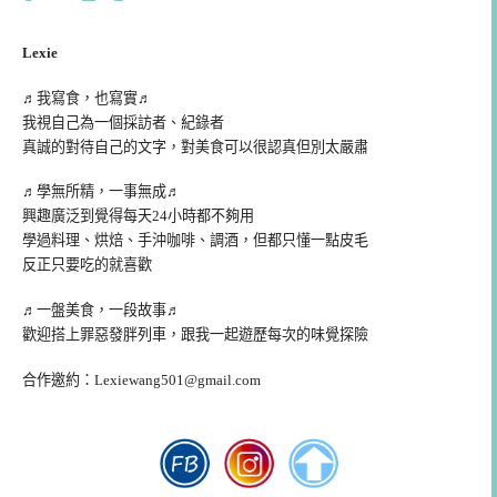
Lexie
♬我寫食，也寫實♬
我視自己為一個採訪者、紀錄者
真誠的對待自己的文字，對美食可以很認真但別太嚴肅
♬學無所精，一事無成♬
興趣廣泛到覺得每天24小時都不夠用
學過料理、烘焙、手沖咖啡、調酒，但都只懂一點皮毛
反正只要吃的就喜歡
♬一盤美食，一段故事♬
歡迎搭上罪惡發胖列車，跟我一起遊歷每次的味覺探險
合作邀約：
Lexiewang501@gmail.com