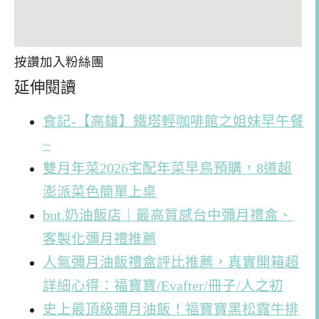
按讚加入粉絲團
延伸閱讀
食記-【高雄】鐵塔輕咖啡館之姐妹早午餐
~
雙月年菜2026宅配年菜早鳥預購，8道超
澎派菜色簡單上桌
but.奶油飯店｜最高質感台中彌月禮盒、
客製化彌月禮推薦
人氣彌月油飯禮盒評比推薦，真實開箱超
詳細心得：福寶寶/Evafter/冊子/人之初
史上最頂級彌月油飯！福寶寶黑松露牛排