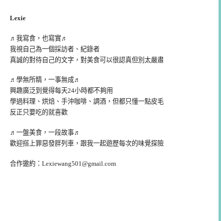
Lexie
♬我寫食，也寫實♬
我視自己為一個採訪者、紀錄者
真誠的對待自己的文字，對美食可以很認真但別太嚴肅
♬學無所精，一事無成♬
興趣廣泛到覺得每天24小時都不夠用
學過料理、烘焙、手沖咖啡、調酒，但都只懂一點皮毛
反正只要吃的就喜歡
♬一盤美食，一段故事♬
歡迎搭上罪惡發胖列車，跟我一起遊歷每次的味覺探險
合作邀約：
Lexiewang501@gmail.com