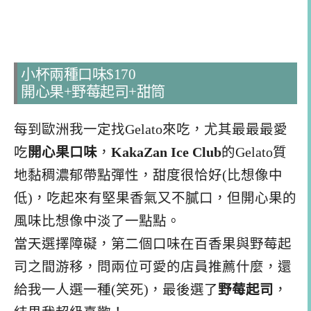
小杯兩種口味$170
開心果+野莓起司+甜筒
每到歐洲我一定找Gelato來吃，尤其最最最愛
吃
開心果口味
，
KakaZan Ice Club
的Gelato質
地黏稠濃郁帶點彈性，甜度很恰好(比想像中
低)，吃起來有堅果香氣又不膩口，但開心果的
風味比想像中淡了一點點。
當天選擇障礙，第二個口味在百香果與野莓起
司之間游移，問兩位可愛的店員推薦什麼，還
給我一人選一種(笑死)，最後選了
野莓起司
，