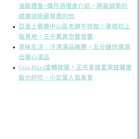
油飯禮盒+彌月酒禮盒介紹，將最誠摯的
感謝送給最尊貴的他
亞里士餐廳中山區老牌牛排館！華燈初上
取景地，三千萬真空管音響
享味生活｜冷凍湯品推薦，五分鐘快速端
出暖心湯品
Gira Pizza旋轉披薩，正宗拿坡里窯披薩燉
飯也好吃，小巨蛋人氣美食