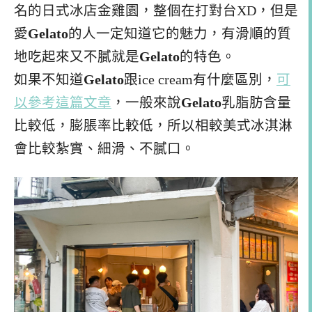
名的日式冰店金雞園，整個在打對台XD，但是
愛
Gelato
的人一定知道它的魅力，有滑順的質
地吃起來又不膩就是
Gelato
的特色。
如果不知道
Gelato
跟ice cream有什麼區別，
可
以參考這篇文章
，一般來說
Gelato
乳脂肪含量
比較低，膨脹率比較低，所以相較美式冰淇淋
會比較紮實、細滑、不膩口。