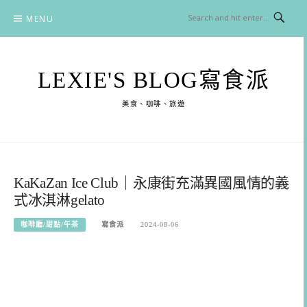
Skip
MENU
to
content
LEXIE'S BLOG寫食派
美食、咖啡、旅遊
KaKaZan Ice Club｜永康街充滿異國風情的義
式冰淇淋gelato
咖啡廳/甜點/午茶
寫食派
2024-08-06