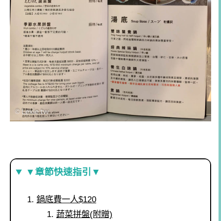
▼章節快速指引▼
鍋底費一人$120
蔬菜拼盤(附贈)