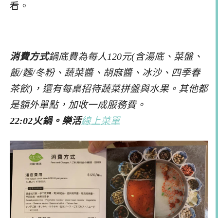
看。
消費方式
鍋底費為每人120元(含湯底、菜盤、
飯/麵/冬粉、蔬菜醬、胡麻醬、冰沙、四季春
茶飲)，還有每桌招待蔬菜拼盤與水果。其他都
是額外單點，加收一成服務費。
22:02火鍋。樂活
線上菜單