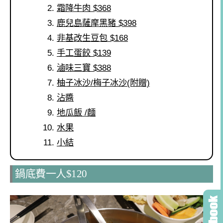
霜降牛肉 $368
鹿兒島薩摩黑豬 $398
非基改生豆包 $168
手工蛋餃 $139
滷味三寶 $388
柚子冰沙/梅子冰沙(附贈)
沾醬
地瓜飯 /麵
水果
小結
鍋底費一人$120