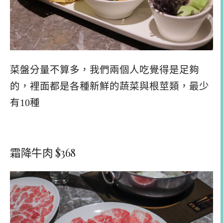
菜盤分量不算多，我們兩個人吃覺得是足夠
的，裡面都是各種新鮮的蔬菜與根莖類，最少
有10種
霜降牛肉 $368