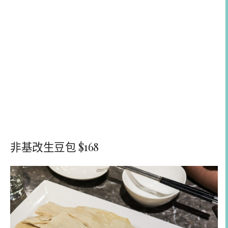
非基改生豆包 $168