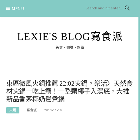
Skip
MENU
to
content
LEXIE'S BLOG寫食派
美食、咖啡、旅遊
東區微風火鍋推薦 22:02火鍋。樂活〉天然食
材火鍋一吃上癮！一整顆椰子入湯底，大推
新品香茅椰奶鴛鴦鍋
火鍋
寫食派
2019-11-10