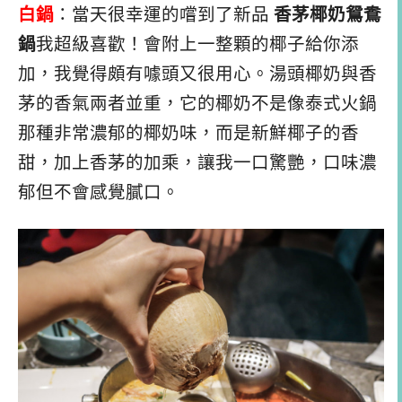
白鍋
：當天很幸運的嚐到了新品
香茅椰奶鴛鴦
鍋
我超級喜歡！會附上一整顆的椰子給你添
加，我覺得頗有噱頭又很用心。湯頭椰奶與香
茅的香氣兩者並重，它的椰奶不是像泰式火鍋
那種非常濃郁的椰奶味，而是新鮮椰子的香
甜，加上香茅的加乘，讓我一口驚艷，口味濃
郁但不會感覺膩口。