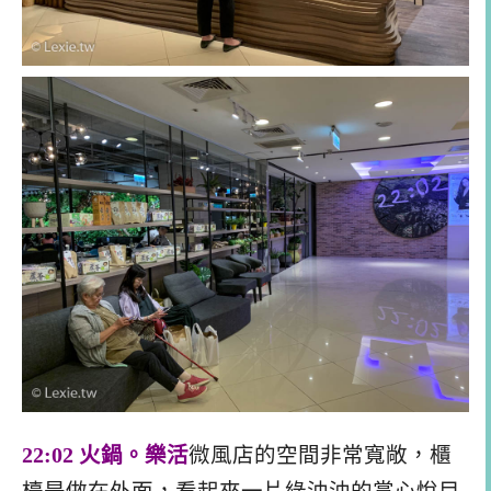
22:02 火鍋。樂活
微風店的空間非常寬敞，櫃