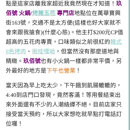
點是這家店離我家超近我竟然現在才知道！
玖
佰號 火鍋/
烤豬五花
專門店
地點位在萬華寶興
街163號，交通不是太方便(這樣也好大家就不
會來跟我搶食)(什麼心態)。他主打$200元CP值
超高的五花肉專賣，口味類似之前很紅的
韓式
8色烤肉
、
揪哇嘿呦
，但當然沒有那麼道地與
精緻。
玖佰號
也有小火鍋一樣都非常平價，另
外最好的地方是
下午也營業
！
當天因為早上吃太少，下午餓到飢腸轆轆的，
4:40到店門口發現，竟然客滿！等用餐結束出
來外面還有不少的人潮絡繹不絕。目前店家只
接受當天預約，所以大家想吃就早點打電話訂
位囉！