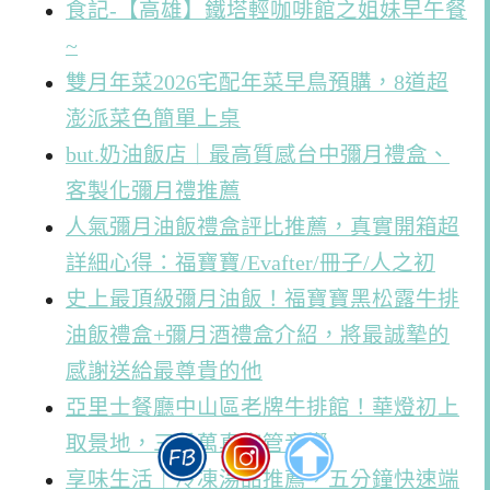
食記-【高雄】鐵塔輕咖啡館之姐妹早午餐
~
雙月年菜2026宅配年菜早鳥預購，8道超
澎派菜色簡單上桌
but.奶油飯店｜最高質感台中彌月禮盒、
客製化彌月禮推薦
人氣彌月油飯禮盒評比推薦，真實開箱超
詳細心得：福寶寶/Evafter/冊子/人之初
史上最頂級彌月油飯！福寶寶黑松露牛排
油飯禮盒+彌月酒禮盒介紹，將最誠摯的
感謝送給最尊貴的他
亞里士餐廳中山區老牌牛排館！華燈初上
取景地，三千萬真空管音響
享味生活｜冷凍湯品推薦，五分鐘快速端