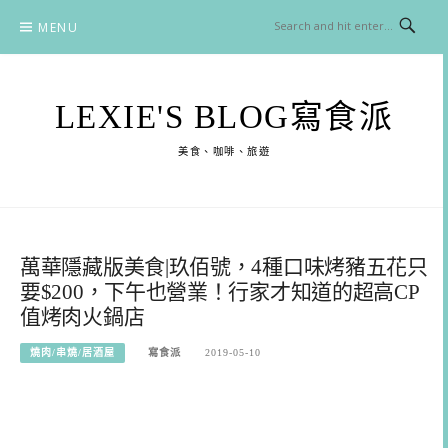
Skip
MENU
to
content
LEXIE'S BLOG寫食派
美食、咖啡、旅遊
萬華隱藏版美食|玖佰號，4種口味烤豬五花只
要$200，下午也營業！行家才知道的超高CP
值烤肉火鍋店
燒肉/串燒/居酒屋
寫食派
2019-05-10