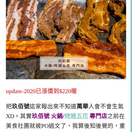
update-2020已漲價到$220喔
把
玖佰號
這家報出來不知道
萬華
人會不會生氣
XD。其實
玖佰號 火鍋/
烤豬五花
專門店
之前在
美食社團就被PO過文了，我算後知後覺的，重