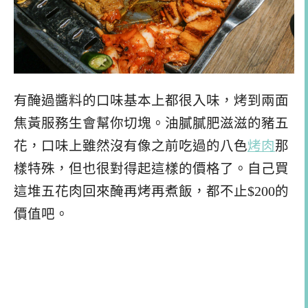
有醃過醬料的口味基本上都很入味，烤到兩面
焦黃服務生會幫你切塊。油膩膩肥滋滋的豬五
花，口味上雖然沒有像之前吃過的八色
烤肉
那
樣特殊，但也很對得起這樣的價格了。自己買
這堆五花肉回來醃再烤再煮飯，都不止$200的
價值吧。