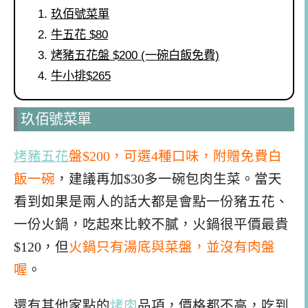
玖佰號菜單
牛五花 $80
烤豬五花盤 $200 (一碗白飯免費)
牛小排$265
玖佰號菜單
烤豬五花
盤$200，可選4種口味，附贈免費白
飯一碗
，建議再加$30多一碗包肉生菜。當天
看到如果是兩人的話大都是會點一份豬五花、
一份火鍋，吃起來比較不膩，火鍋很平價最貴
$120，但
火鍋只有湯底與菜盤，並沒有肉盤
喔
。
還有其他家點的
烤肉
品項，價格都不高，吃到