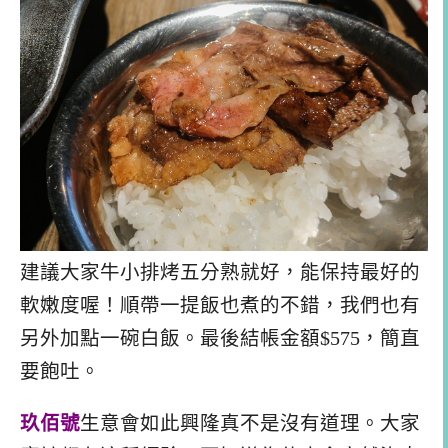
建議大家牛小排烤五分熟就好，能保持最好的
軟嫩度喔！順帶一提飯也煮的不錯，我們也有
另外加點一碗白飯。最後結帳金額$575，簡直
要飽吐。
玖佰號
生意會如此興隆真不是沒有道理。大家