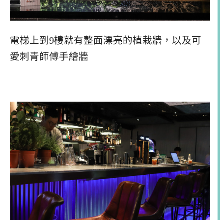
電梯上到9樓就有整面漂亮的植栽牆，以及可
愛刺青師傅手繪牆