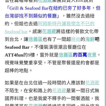
曾在篇報導看到
花酒蔵
集團負責人Eric說到
「Grill & Seafood Bar在紐約已夯了好多年，但
台灣卻找不到類似的餐廳」
，雖然沒去過紐
約，但姐也去過
阿姆斯特丹讓我懷念不已的
Seafood bar
，感謝
花酒蔵
將這樣的餐飲文化帶
到台北，讓
信義區
也有了一間超
時尚
的
海鮮
吧
Seafood Bar
，不僅裝潢很潮且餐廳位在
ATT4fun
的9樓，窗外就是
信義區
的百萬
夜景
，
視覺味覺雙重享受，不管是聚餐還是約會都是
超棒的地點。
如果是在台北住過一段時間的人應該對
花酒蔵
不陌生，在安和路上的
花酒蔵
是第一間日式無
國界料理，也是我愛不釋手的一間餐酒館，我