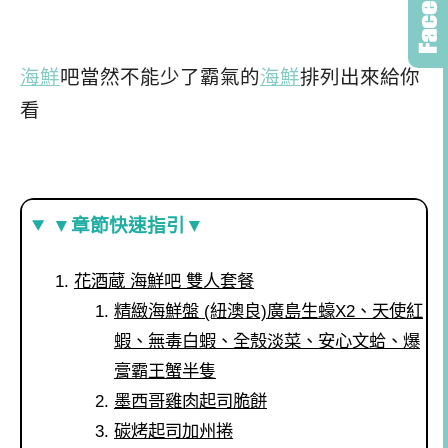
海鮮
吧當然不能少了霸氣的
海鮮
排列出來給你
看
▼章節快速指引▼
花酒蔵 海鮮吧 雙人套餐
精緻海鮮盤 (紐澳良)廣島生蠔X2、天使紅
蝦、無毒白蝦、全殼淡菜、安心文蛤、爆
膏霸王蟹半隻
墨西哥雞肉起司脆餅
碳烤起司加州捲