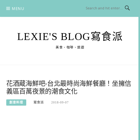
Skip
MENU
to
content
LEXIE'S BLOG寫食派
美食、咖啡、旅遊
花酒蔵海鮮吧-台北最時尚海鮮餐廳！坐擁信
義區百萬夜景的潮食文化
創意料理
寫食派
2018-09-07