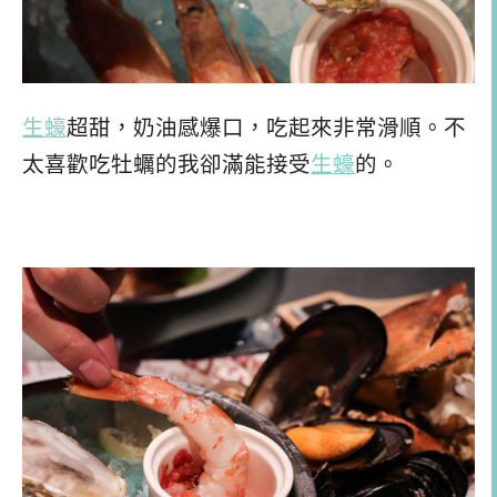
生蠔
超甜，奶油感爆口，吃起來非常滑順。不
太喜歡吃牡蠣的我卻滿能接受
生蠔
的。