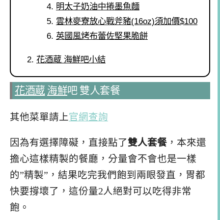
明太子奶油中捲墨魚麵
雲林麥寮放心戰斧豬(16oz)須加價$100
英國風烤布蕾佐堅果脆餅
花酒蔵 海鮮吧小結
花酒蔵
海鮮
吧 雙人套餐
其他菜單請上
官網查詢
因為有選擇障礙，直接點了
雙人套餐
，本來還
擔心這樣精製的餐廳，分量會不會也是一樣
的”精製”，結果吃完我們飽到兩眼發直，胃都
快要撐壞了，這份量2人絕對可以吃得非常
飽。