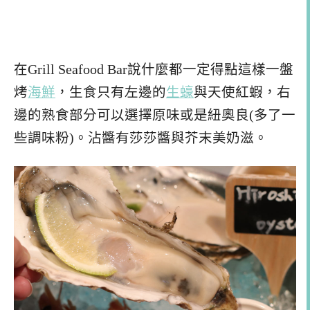
在Grill Seafood Bar說什麼都一定得點這樣一盤
烤
海鮮
，生食只有左邊的
生蠔
與天使紅蝦，右
邊的熟食部分可以選擇原味或是紐奧良(多了一
些調味粉)。沾醬有莎莎醬與芥末美奶滋。