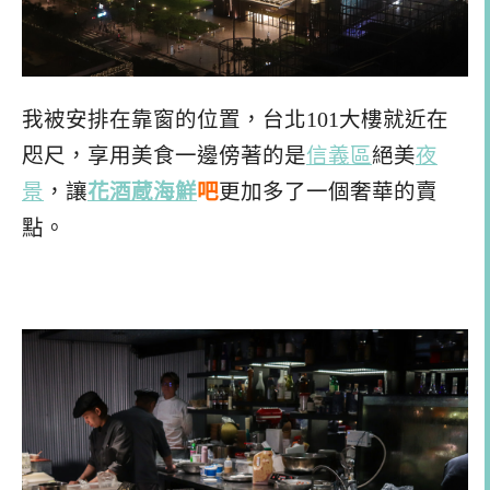
我被安排在靠窗的位置，台北101大樓就近在
咫尺，享用美食一邊傍著的是
信義區
絕美
夜
景
，讓
花酒蔵
海鮮
吧
更加多了一個奢華的賣
點。