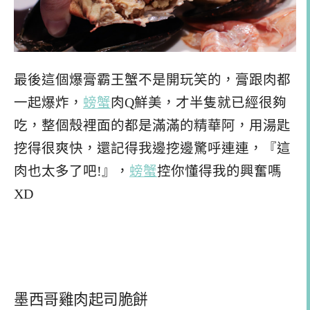
最後這個爆膏霸王蟹不是開玩笑的，膏跟肉都
一起爆炸，
螃蟹
肉Q鮮美，才半隻就已經很夠
吃，整個殼裡面的都是滿滿的精華阿，用湯匙
挖得很爽快，還記得我邊挖邊驚呼連連，『這
肉也太多了吧!』，
螃蟹
控你懂得我的興奮嗎
XD
墨西哥雞肉起司脆餅