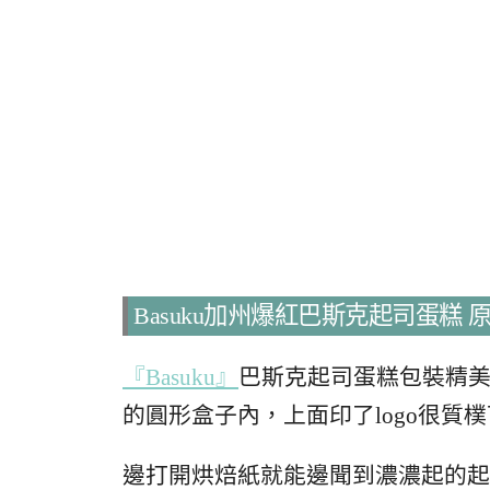
Basuku加州爆紅巴斯克起司蛋糕 
『Basuku』
巴斯克起司蛋糕包裝精
的圓形盒子內，上面印了logo很質
邊打開烘焙紙就能邊聞到濃濃起的起