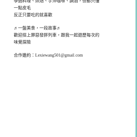
學過料理、烘焙、手沖咖啡、調酒，但都只懂
一點皮毛
反正只要吃的就喜歡
♬一盤美食，一段故事♬
歡迎搭上罪惡發胖列車，跟我一起遊歷每次的
味覺探險
合作邀約：
Lexiewang501@gmail.com