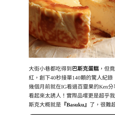
大街小巷都吃得到
巴斯克
蛋糕
，但竟
紅，創下40秒接單140顆的驚人紀
幾個月前就在IG看過百靈果的Ken分
看起來太誘人！實際品嚐更是超乎我
斯克大概就是
『Basuku』
了，很難