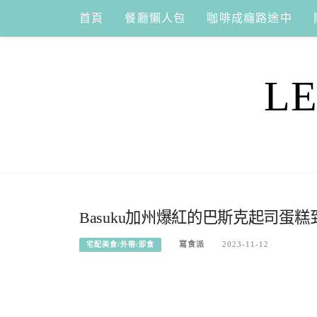
Skip
首頁
餐廳懶人包
咖啡成癮路途中
to
content
L
Basuku加州爆紅的巴斯克起司
寫食派
2023-11-12
宅配美食/外帶/即食