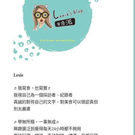
Lexie
♬我寫食，也寫實♬
我視自己為一個採訪者、紀錄者
真誠的對待自己的文字，對美食可以很認真但
別太嚴肅
♬學無所精，一事無成♬
興趣廣泛到覺得每天24小時都不夠用