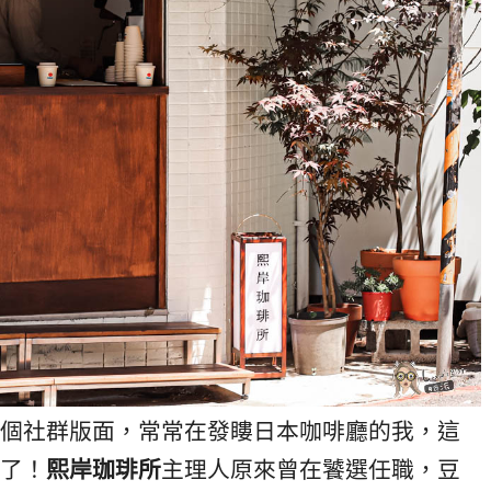
個社群版面，常常在發瞜日本咖啡廳的我，這
了！
熙岸珈琲所
主理人原來曾在饕選任職，豆