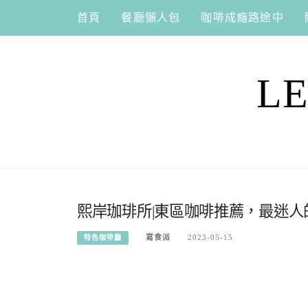
Skip
首頁
餐廳懶人包
咖啡成癮路途中
to
content
L
熙岸珈琲所|東區咖啡推薦，最迷
寫食派
2023-05-15
特色咖啡廳