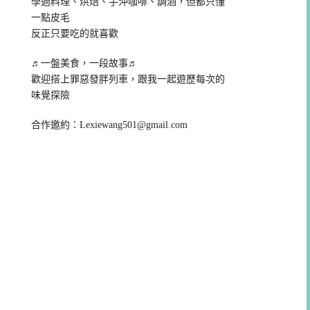
學過料理、烘焙、手沖咖啡、調酒，但都只懂
一點皮毛
反正只要吃的就喜歡
♬一盤美食，一段故事♬
歡迎搭上罪惡發胖列車，跟我一起遊歷每次的
味覺探險
合作邀約：
Lexiewang501@gmail.com