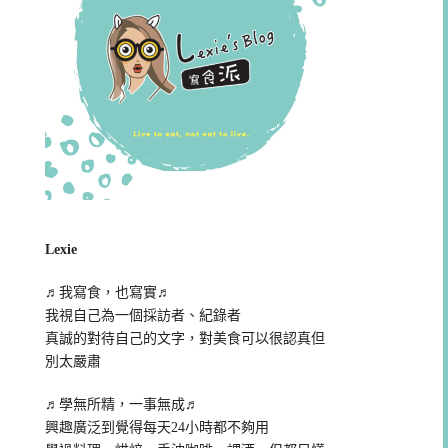
Lexie
♬我寫食，也寫實♬
我視自己為一個採訪者、紀錄者
真誠的對待自己的文字，對美食可以很認真但
別太嚴肅
♬學無所精，一事無成♬
興趣廣泛到覺得每天24小時都不夠用