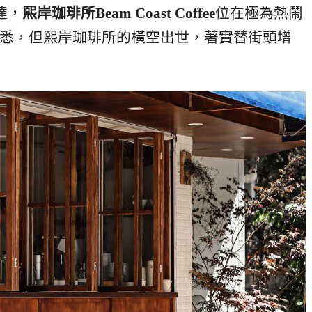
達，
熙岸珈琲所Beam Coast Coffee
位在極為熱鬧
麼熟悉，但熙岸珈琲所的橫空出世，著實替街頭增