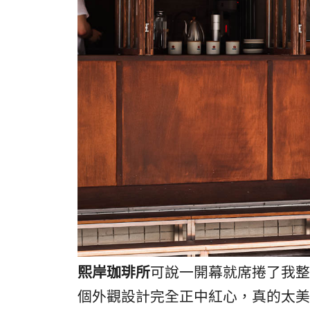
熙岸珈琲所
可說一開幕就席捲了我整
個外觀設計完全正中紅心，真的太美