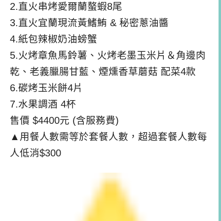
2.直火串烤愛爾蘭螯蝦8尾
3.直火宜蘭現流黃鰭鮪 & 秘密蔥油醬
4.紙包辣椒奶油螃蟹
5.火烤章魚馬鈴薯、火烤老墨玉米片＆角邊肉
乾、老義臘腸甘藍、
煙燻香草蘑菇 配菜4款
6.碳烤玉米餅4片
7.水果調酒 4杯
售價 $4400元 (含服務費)
▲用餐人數需等於套餐人數，超過套餐人數每
人低消$300