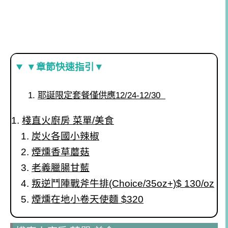
▼章節快速指引▼
耶誕限定套餐僅供應12/24-12/30
棧直火廚房 菜單/美食
炭火各國小辣椒
煙燻香草蘑菇
老義臘腸甘藍
叛逆鬥陣戰斧牛排(Choice/35oz+)$ 130/oz
煙燻在地小卷天使麵 $320