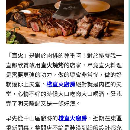
「直火」
是對於肉排的尊重阿！對於排餐我一
直都欣賞敢用
直火燒烤
的店家，畢竟直火料理
是需要更強的功力，做的壞會非常慘，做的好
就讓你上天堂。
棧直火廚房
絕對就是肉控的天
堂，心情不好的時候大口吃肉大口喝酒，發洩
完了明天睡醒又是一條好漢。
早先從中山區發跡的
棧直火廚房
，近期在
東區
重新開幕，整間店不論是裝潢到細節設計都充