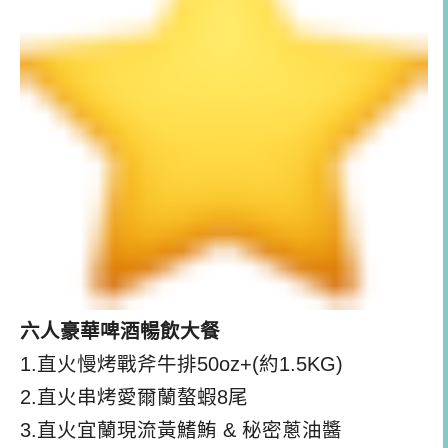
六人豪華啤酒暢飲大餐
1.直火慢烤戰斧牛排50oz+(約1.5KG)
2.直火串烤愛爾蘭螯蝦8尾
3.直火宜蘭現流黃鰭鮪 & 秘密蔥油醬