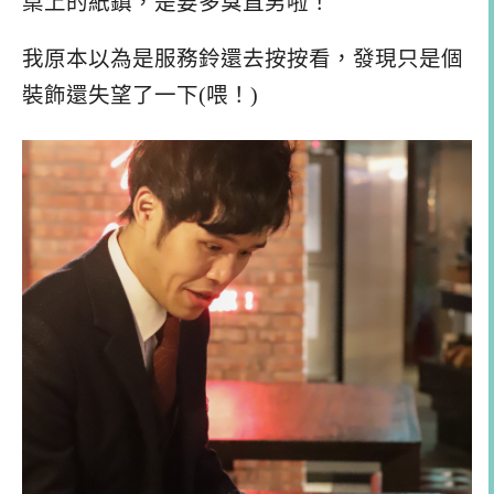
桌上的紙鎮，是要多臭直男啦！
我原本以為是服務鈴還去按按看，發現只是個
裝飾還失望了一下(喂！)