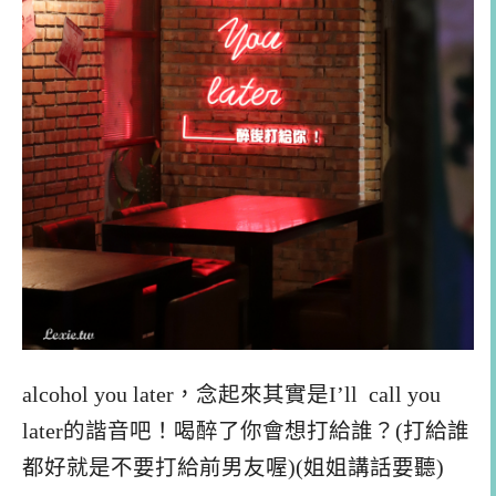
alcohol you later，念起來其實是I’ll call you
later的諧音吧！喝醉了你會想打給誰？(打給誰
都好就是不要打給前男友喔)(姐姐講話要聽)