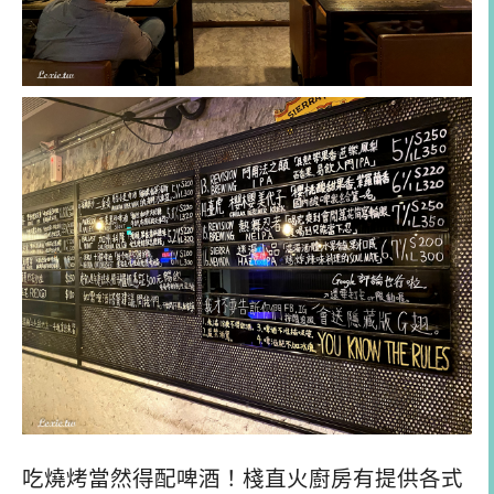
吃燒烤當然得配啤酒！棧直火廚房有提供各式