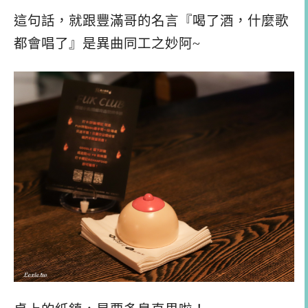
這句話，就跟豐滿哥的名言『喝了酒，什麼歌
都會唱了』是異曲同工之妙阿~