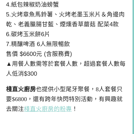
4.紙包辣椒奶油螃蟹
5.火烤章魚馬鈴薯、火烤老墨玉米片＆角邊肉
乾、老義臘腸甘藍、
煙燻香草蘑菇 配菜4款
6.碳烤玉米餅6片
7.精釀啤酒 6人無限暢飲
售價 $6600元 (含服務費)
▲用餐人數需等於套餐人數，超過套餐人數每
人低消$300
棧直火廚房
也提供小型尾牙聚餐，8人套餐只
要$
6800，還有跨年快閃特別活動，有興趣就
去關注
棧直火廚房的粉專
！