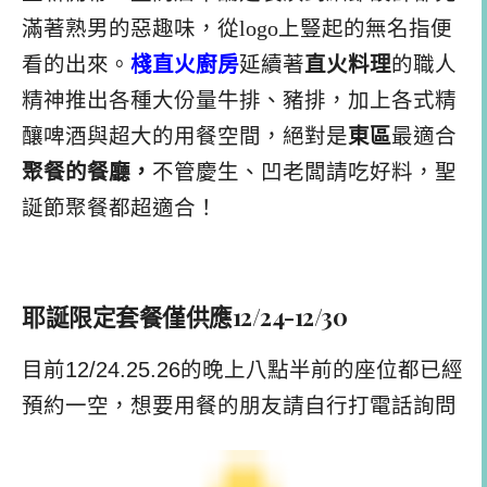
滿著熟男的惡趣味，從logo上豎起的無名指便
看的出來。
棧直火廚房
延續著
直火料理
的職人
精神推出各種大份量牛排、豬排，加上各式精
釀啤酒與超大的用餐空間，絕對是
東區
最適合
聚餐的餐廳，
不管慶生、凹老闆請吃好料，聖
誕節聚餐都超適合！
耶誕限定套餐僅供應12/24-12/30
目前12/24.25.
26的晚上八點半前的座位都已經
預約一空，想要用餐的朋友請自行打電話詢問