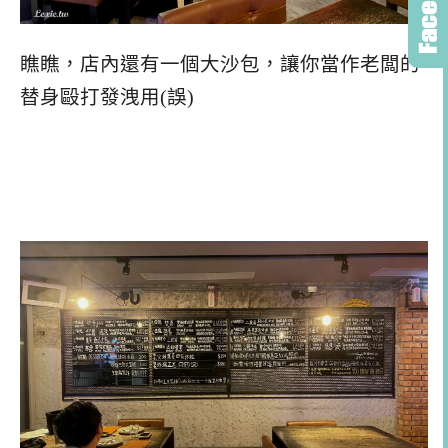
瞧瞧，店內還有一個大沙包，讓你當作老闆的
替身毆打發洩用(誤)