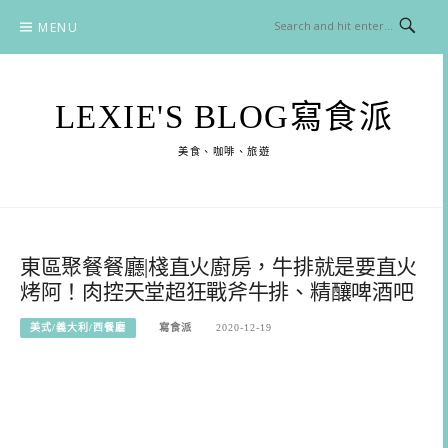
Skip
MENU
to
content
LEXIE'S BLOG寫食派
美食、咖啡、旅遊
東區聚餐餐廳|棧直火廚房，牛排就是要直火
烤阿！肉控天堂超狂戰斧牛排、精釀啤酒吧
美式/義大利/西餐廳
寫食派
2020-12-19