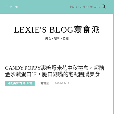
Skip
MENU
to
content
LEXIE'S BLOG寫食派
美食、咖啡、旅遊
CANDY POPPY裹糖爆米花中秋禮盒，超酷
金沙鹹蛋口味，脆口涮嘴的宅配團購美食
宅配美食/外帶/即食
寫食派
2020-08-12