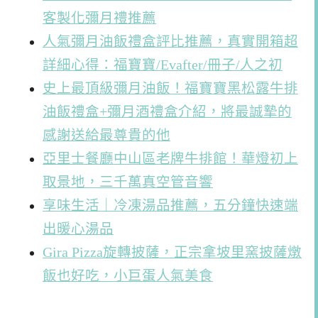
客製化彌月禮推薦
人氣彌月油飯禮盒評比推薦，真實開箱超
詳細心得：福寶寶/Evafter/冊子/人之初
史上最頂級彌月油飯！福寶寶黑松露牛排
油飯禮盒+彌月酒禮盒介紹，將最誠摯的
感謝送給最尊貴的他
亞里士餐廳中山區老牌牛排館！華燈初上
取景地，三千萬真空管音響
享味生活｜冷凍湯品推薦，五分鐘快速端
出暖心湯品
Gira Pizza旋轉披薩，正宗拿坡里窯披薩燉
飯也好吃，小巨蛋人氣美食