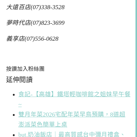
大遠百店(07)338-3528
夢時代店(07)823-3699
義享店(07)556-0628
按讚加入粉絲團
延伸閱讀
食記-【高雄】鐵塔輕咖啡館之姐妹早午餐
~
雙月年菜2026宅配年菜早鳥預購，8道超
澎派菜色簡單上桌
but.奶油飯店｜最高質感台中彌月禮盒、