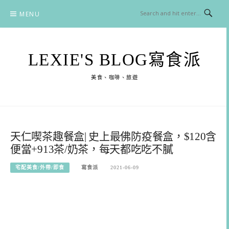
Skip
MENU
to
content
LEXIE'S BLOG寫食派
美食、咖啡、旅遊
天仁喫茶趣餐盒| 史上最佛防疫餐盒，$120含
便當+913茶/奶茶，每天都吃吃不膩
宅配美食/外帶/即食
寫食派
2021-06-09