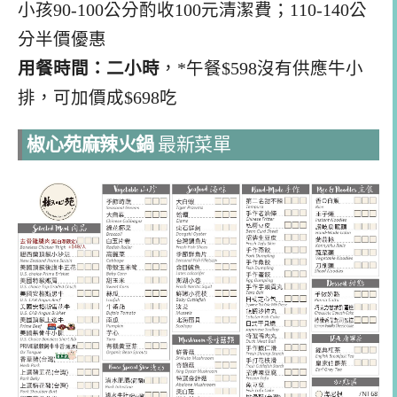
小孩90-100公分酌收100元清潔費；110-140公
分半價優惠
用餐時間：二小時
，*午餐$598沒有供應牛小
排，可加價成$698吃
椒心苑麻辣火鍋
最新菜單