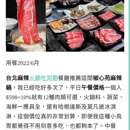
用餐2022/6月
台北麻辣
火鍋吃到飽
餐廳推薦這間
椒心苑麻辣
鍋
，我已經吃好多次了，平日
午餐價格
一個人
$598+10%就有12種肉類可選，火鍋料、蔬菜、
海鮮一應具全，還有哈根達斯及莫凡彼冰淇
淋，這個價位真的非常划算，即便我這種小鳥
胃都覺得不用刻意多吃，也都夠本了。中餐