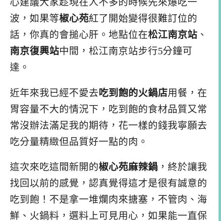
心建議大家趁現在人不多的時候先來爆吃一
波，如果等
椒心苑
紅了開始變得很難訂位的
話，你真的會搥心肝。地點位在
松江南京站
、
南京復興站
中間，松江南京站步行5分鐘可
達。
近年來我已經不愛去
吃到飽的火鍋店
用餐，在
胃容量不大的情況下，吃到飽的食材品質又常
常沒辦法滿足我的期待，花一樣的錢我寧願去
吃分量精緻但品質好一點的肉。
這次來吃這間新開的
椒心苑麻辣鍋
，終於讓我
找回以前的感覺，認真覺得這才是很有誠意的
吃到飽！不是拿一堆爛肉來搪塞，不管肉、海
鮮、火鍋料，選料上可見用心，如果能一直保