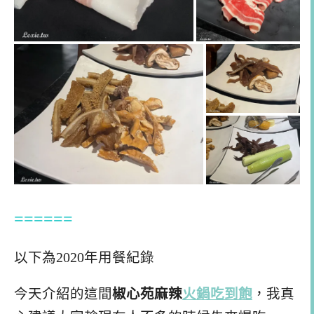
======
以下為2020年用餐紀錄
今天介紹的這間
椒心苑麻辣
火鍋吃到飽
，我真