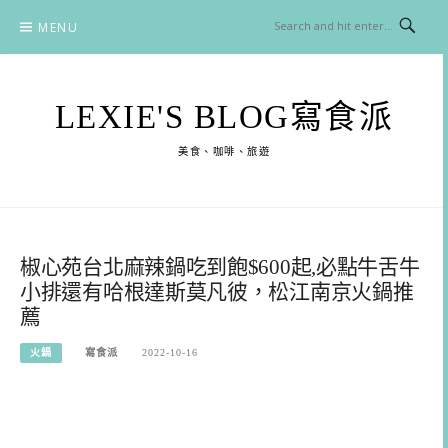
Skip
MENU
to
content
LEXIE'S BLOG寫食派
美食、咖啡、旅遊
椒心苑台北麻辣鍋吃到飽$600起,必點牛舌牛
小排還有哈根達斯莫凡彼，松江南京火鍋推
薦
火鍋
寫食派
2022-10-16