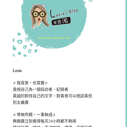
Lexie
♬我寫食，也寫實♬
我視自己為一個採訪者、紀錄者
真誠的對待自己的文字，對美食可以很認真但
別太嚴肅
♬學無所精，一事無成♬
興趣廣泛到覺得每天24小時都不夠用