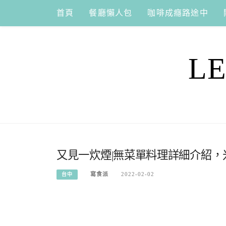
Skip
首頁
餐廳懶人包
咖啡成癮路途中
to
content
L
又見一炊煙|無菜單料理詳細介紹
寫食派
2022-02-02
台中