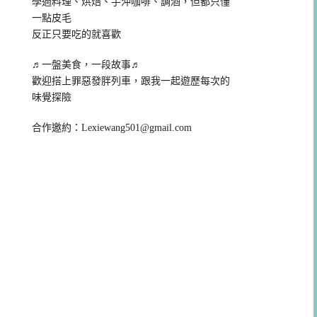
學過料理、烘焙、手沖咖啡、調酒，但都只懂
一點皮毛
反正只要吃的就喜歡
♬一盤美食，一段故事♬
歡迎搭上罪惡發胖列車，跟我一起遊歷每次的
味覺探險
合作邀約：
Lexiewang501@gmail.com