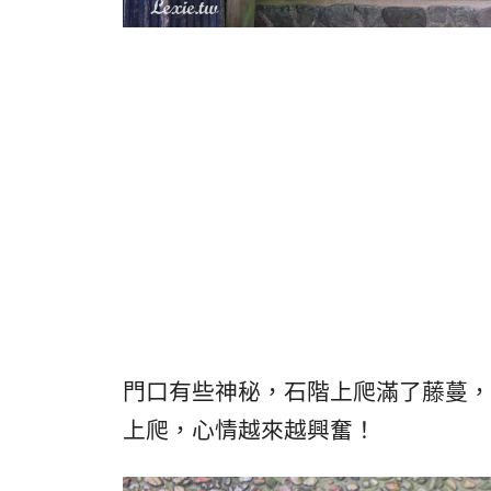
門口有些神秘，石階上爬滿了藤蔓，
上爬，心情越來越興奮！