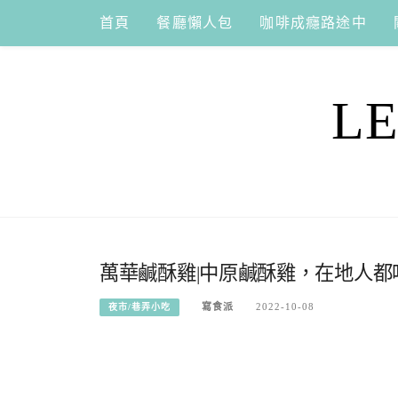
Skip
首頁
餐廳懶人包
咖啡成癮路途中
to
content
L
萬華鹹酥雞|中原鹹酥雞，在地人都
寫食派
2022-10-08
夜市/巷弄小吃