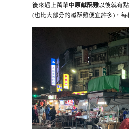
後來遇上萬華
中原鹹酥雞
以後就有點
(也比大部分的鹹酥雞便宜許多)，