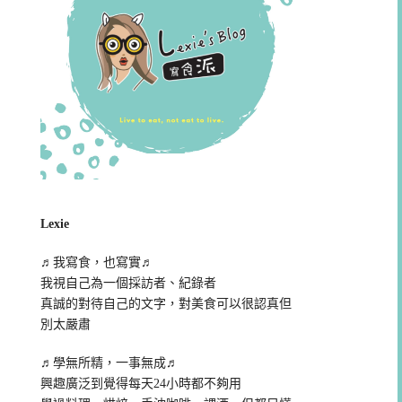
Lexie
♬我寫食，也寫實♬
我視自己為一個採訪者、紀錄者
真誠的對待自己的文字，對美食可以很認真但
別太嚴肅
♬學無所精，一事無成♬
興趣廣泛到覺得每天24小時都不夠用