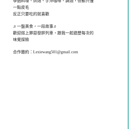
學過料理、烘焙、手沖咖啡、調酒，但都只懂
一點皮毛
反正只要吃的就喜歡
♬一盤美食，一段故事♬
歡迎搭上罪惡發胖列車，跟我一起遊歷每次的
味覺探險
合作邀約：
Lexiewang501@gmail.com