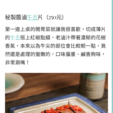
秘製醬滷
牛舌
片（250元）
第一道上桌的開胃菜就讓我很喜歡，切成薄片
的
牛舌
搭上紅椒點綴，老滷汁帶著濃郁的花椒
香氣，本來以為牛尖的部位會比較軔一點，竟
然還是處理的蠻嫩的，口味偏重、鹹香夠味，
非常涮嘴！