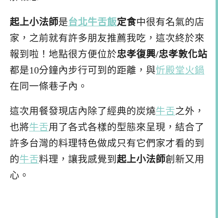
起上小法師
是
台北牛舌飯
定食
中很有名氣的店
家，之前就有許多朋友推薦我吃，這次終於來
報到啦！地點很方便位於
忠孝復興/忠孝敦化站
都是10分鐘內步行可到的距離，與
忻殿堂火鍋
在同一條巷子內。
這次用餐發現店內除了經典的炭燒
牛舌
之外，
也將
牛舌
用了各式各樣的型態來呈現，結合了
許多台灣的料理特色做成只有它們家才看的到
的
牛舌
料理，讓我感覺到
起上小法師
創新又用
心。