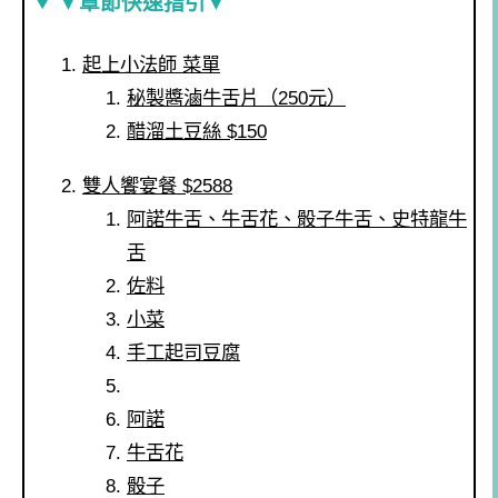
▼章節快速指引▼
起上小法師 菜單
秘製醬滷牛舌片（250元）
醋溜土豆絲 $150
雙人饗宴餐 $2588
阿諾牛舌、牛舌花、骰子牛舌、史特龍牛
舌
佐料
小菜
手工起司豆腐
阿諾
牛舌花
骰子