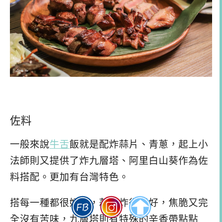
佐料
一般來說
牛舌
飯就是配炸蒜片、青蔥，起上小
法師則又提供了炸九層塔、阿里白山葵作為佐
料搭配。更加有台灣特色。
搭每一種都很好吃，蒜片炸得很好，焦脆又完
全沒有苦味，九層塔則有特殊的辛香帶點點