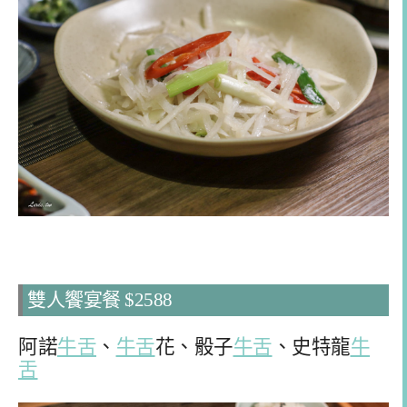
雙人饗宴餐 $2588
阿諾
牛舌
、
牛舌
花、骰子
牛舌
、史特龍
牛
舌