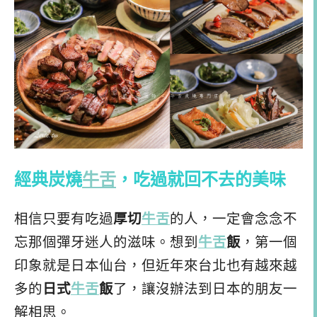
經典炭燒
牛舌
，吃過就回不去的美味
相信只要有吃過
厚切
牛舌
的人，一定會念念不
忘那個彈牙迷人的滋味。想到
牛舌
飯
，第一個
印象就是日本仙台，但近年來台北也有越來越
多的
日式
牛舌
飯
了，讓沒辦法到日本的朋友一
解相思。