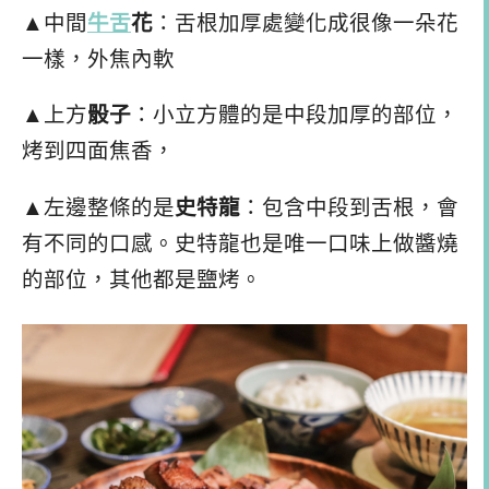
▲中間
牛舌
花
：舌根加厚處變化成很像一朵花
一樣，外焦內軟
▲上方
骰子
：小立方體的是中段加厚的部位，
烤到四面焦香，
▲左邊整條的是
史特龍
：包含中段到舌根，會
有不同的口感。史特龍也是唯一口味上做醬燒
的部位，其他都是鹽烤。