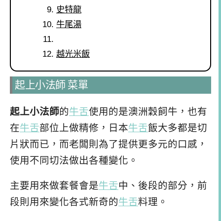
史特龍
牛尾湯
越光米飯
起上小法師 菜單
起上小法師
的
牛舌
使用的是澳洲穀飼牛，也有
在
牛舌
部位上做精修，日本
牛舌
飯大多都是切
片狀而已，而老闆則為了提供更多元的口感，
使用不同切法做出各種變化。
主要用來做套餐會是
牛舌
中、後段的部分，前
段則用來變化各式新奇的
牛舌
料理。