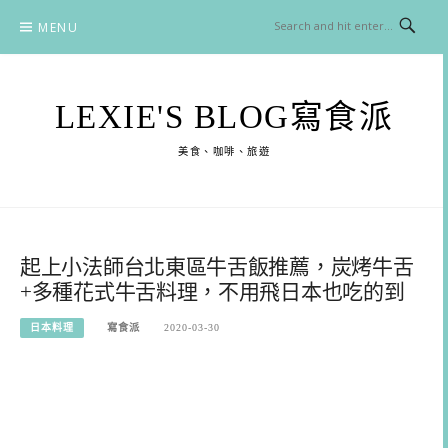
Skip
MENU
to
content
LEXIE'S BLOG寫食派
美食、咖啡、旅遊
起上小法師台北東區牛舌飯推薦，炭烤牛舌
+多種花式牛舌料理，不用飛日本也吃的到
日本料理
寫食派
2020-03-30