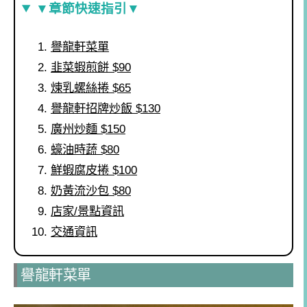
▼章節快速指引▼
譽龍軒菜單
韭菜蝦煎餅 $90
煉乳螺絲捲 $65
譽龍軒招牌炒飯 $130
廣州炒麵 $150
蠔油時蔬 $80
鮮蝦腐皮捲 $100
奶黃流沙包 $80
店家/景點資訊
交通資訊
譽龍軒菜單