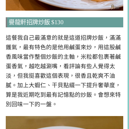
譽龍軒招牌炒飯 $130
這餐我自己最滿意的就是這道招牌炒飯，滿滿
鑊氣，最有特色的是他用鹹蛋來炒，用這股鹹
香風味當作整個炒飯的主軸，米粒都包裹著鹹
蛋香氣，越吃越涮嘴，看評論有些人覺得太
淡，但我挺喜歡這個表現，很香且乾爽不油
膩。加上大蝦仁、干貝點綴一下提升奢華度，
算是我近期吃到最有記憶點的炒飯。會想來特
別回味一下的一盤。