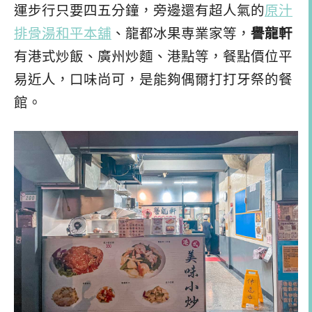
運步行只要四五分鐘，旁邊還有超人氣的
原汁
排骨湯和平本舖
、龍都冰果専業家等，
譽龍軒
有港式炒飯、廣州炒麵、港點等，餐點價位平
易近人，口味尚可，是能夠偶爾打打牙祭的餐
館。