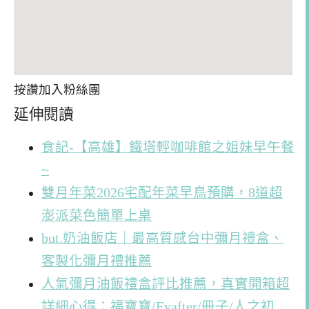
按讚加入粉絲團
延伸閱讀
食記-【高雄】鐵塔輕咖啡館之姐妹早午餐
~
雙月年菜2026宅配年菜早鳥預購，8道超
澎派菜色簡單上桌
but.奶油飯店｜最高質感台中彌月禮盒、
客製化彌月禮推薦
人氣彌月油飯禮盒評比推薦，真實開箱超
詳細心得：福寶寶/Evafter/冊子/人之初