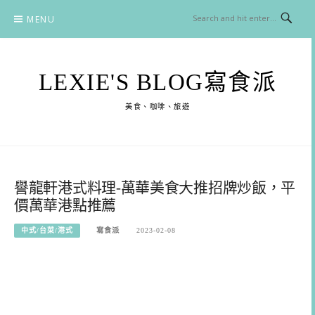
Skip
MENU
to
content
LEXIE'S BLOG寫食派
美食、咖啡、旅遊
譽龍軒港式料理-萬華美食大推招牌炒飯，平
價萬華港點推薦
中式/台菜/港式
寫食派
2023-02-08