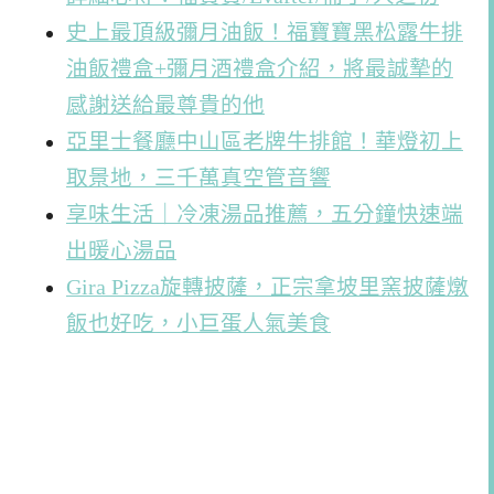
史上最頂級彌月油飯！福寶寶黑松露牛排
油飯禮盒+彌月酒禮盒介紹，將最誠摯的
感謝送給最尊貴的他
亞里士餐廳中山區老牌牛排館！華燈初上
取景地，三千萬真空管音響
享味生活｜冷凍湯品推薦，五分鐘快速端
出暖心湯品
Gira Pizza旋轉披薩，正宗拿坡里窯披薩燉
飯也好吃，小巨蛋人氣美食