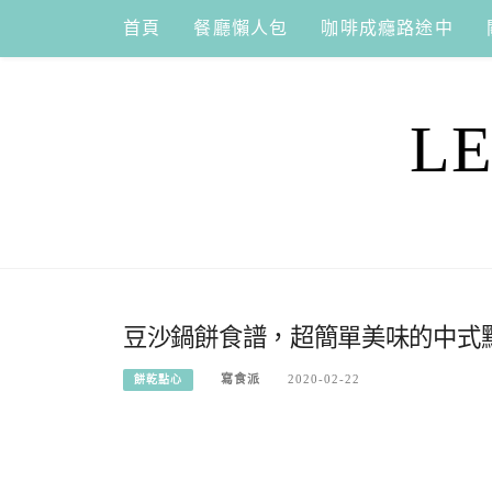
Skip
首頁
餐廳懶人包
咖啡成癮路途中
to
content
L
豆沙鍋餅食譜，超簡單美味的中式點
寫食派
2020-02-22
餅乾點心