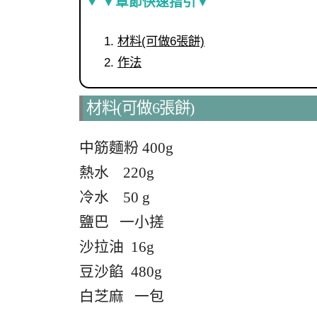
▼章節快速指引▼
材料(可做6張餅)
作法
材料(可做6張餅)
中筋麵粉 400g
熱水 220g
冷水 50 g
鹽巴 一小搓
沙拉油 16g
豆沙餡 480g
白芝麻 一包