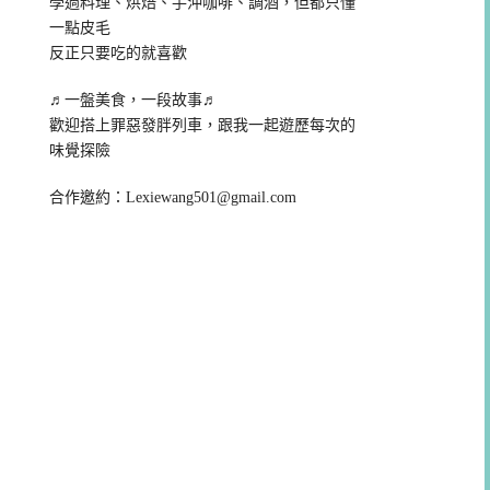
學過料理、烘焙、手沖咖啡、調酒，但都只懂
一點皮毛
反正只要吃的就喜歡
♬一盤美食，一段故事♬
歡迎搭上罪惡發胖列車，跟我一起遊歷每次的
味覺探險
合作邀約：
Lexiewang501@gmail.com