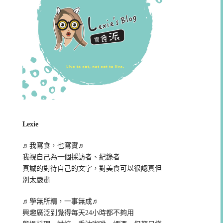
Lexie
♬我寫食，也寫實♬
我視自己為一個採訪者、紀錄者
真誠的對待自己的文字，對美食可以很認真但
別太嚴肅
♬學無所精，一事無成♬
興趣廣泛到覺得每天24小時都不夠用