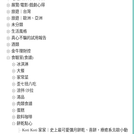
展覽/電影/戲劇心得
旅遊｜台灣
旅遊｜歐洲、亞洲
未分類
生活風格
真心不騙的試用報告
酒類
金牛理財控
食驗室(食譜)
冰淇淋
大餐
家常菜
歪七扭八吃
涼拌/沙拉
湯品
肉類食譜
蛋糕
飲料咖啡
餅乾點心
Koti Koti 家家｜史上最可愛彌月餅乾、喜餅，療癒系北歐小動物