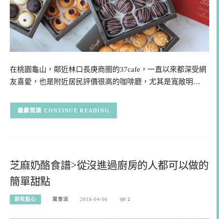
在桃園龜山，鄰近林口長庚商圈的37cafe，一直以來都深受網
友喜愛，也是附近居民評價很高的咖啡廳，尤其是寬敞明…
CONTINUE READING
芝麻奶酪食譜>從沒進過廚房的人都可以做的
簡單甜點
餅乾點心
寫食派
2018-04-06
2