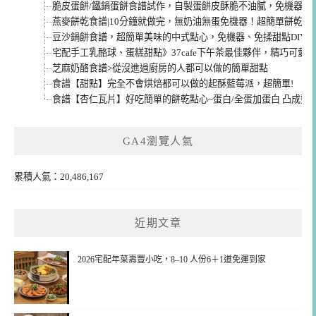
脆皮蛋餅/鐵鍋蛋餅食譜試作，自製蛋餅皮酥脆不油膩，免機器操
燕麥餅乾食譜|10分鐘就做完，無奶油無蛋免機器！超簡單餅乾食
豆沙鍋餅食譜，超簡單美味的中式點心，免機器、免揉甜點DIY
宅配手工乳酪球、蛋糕甜點》37cafe下午茶最佳夥伴，精巧可愛
芝麻奶酪食譜>從沒進過廚房的人都可以做的簡單甜點
食譜【甜點】完全不會烘焙都可以做的起酥藍莓派，超簡單!
食譜【杏仁瓦片】好吃簡單的餅乾點心~蛋白/全蛋加蛋白 凸成整片
GA4瀏覽人氣
累積人氣：20,486,167
近期文章
2026宅配年菜壽豐小吃，8–10 人份6＋1道免運到家