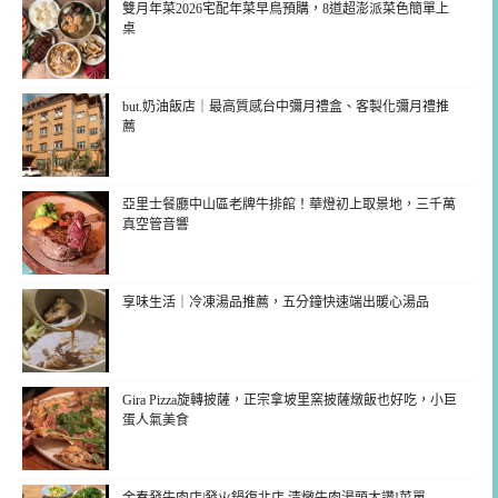
雙月年菜2026宅配年菜早鳥預購，8道超澎派菜色簡單上
桌
but.奶油飯店｜最高質感台中彌月禮盒、客製化彌月禮推
薦
亞里士餐廳中山區老牌牛排館！華燈初上取景地，三千萬
真空管音響
享味生活｜冷凍湯品推薦，五分鐘快速端出暖心湯品
Gira Pizza旋轉披薩，正宗拿坡里窯披薩燉飯也好吃，小巨
蛋人氣美食