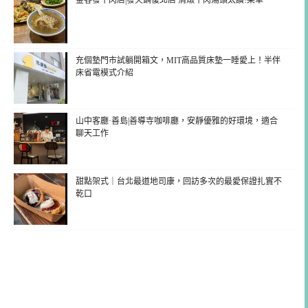
金春發牛肉店|發火鍋復北店 清燉牛肉湯頭太讚!菜單
充個墊門市試躺開箱文，MIT高品質床墊一睡愛上！半伴
床省電模式介紹
山中客廳·善島|善導寺咖啡廳，安靜優雅的好環境，適合
聊天工作
甜點架式｜台北最道地司康，回訪多次的最愛保證扎實不
乾口