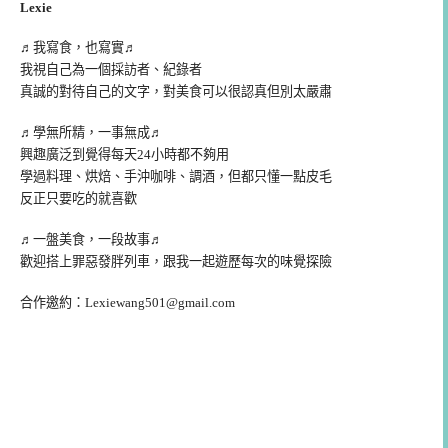
Lexie
♬我寫食，也寫實♬
我視自己為一個採訪者、紀錄者
真誠的對待自己的文字，對美食可以很認真但別太嚴肅
♬學無所精，一事無成♬
興趣廣泛到覺得每天24小時都不夠用
學過料理、烘焙、手沖咖啡、調酒，但都只懂一點皮毛
反正只要吃的就喜歡
♬一盤美食，一段故事♬
歡迎搭上罪惡發胖列車，跟我一起遊歷每次的味覺探險
合作邀約：
Lexiewang501@gmail.com