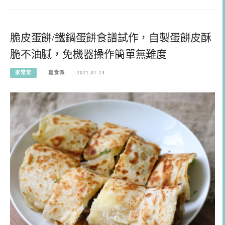
脆皮蛋餅/鐵鍋蛋餅食譜試作，自製蛋餅皮酥
脆不油膩，免機器操作簡單無難度
家常菜
寫食派
2021-07-24