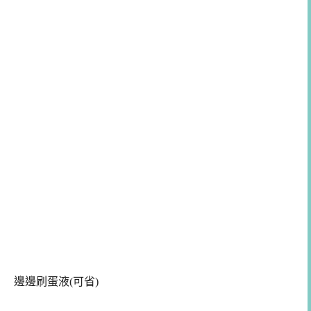
邊邊刷蛋液(可省)