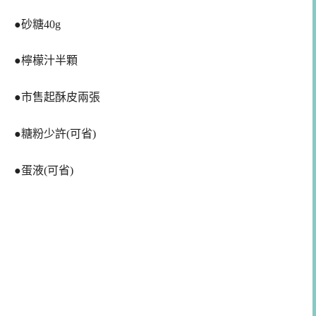
●砂糖40g
●檸檬汁半顆
●市售起酥皮兩張
●糖粉少許(可省)
●蛋液(可省)