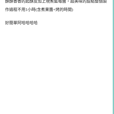
酥酥香香的起酥皮加上現煮藍莓醬，超美味的甜點整個製
作過程不用1小時(含煮果醬+烤的時間)
好簡單阿哈哈哈哈