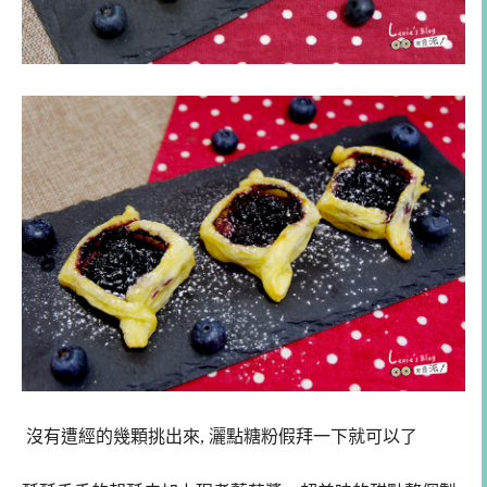
沒有遭經的幾顆挑出來, 灑點糖粉假拜一下就可以了