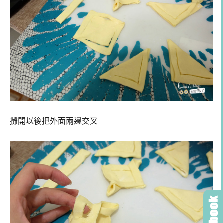
攤開以後把外面兩邊交叉