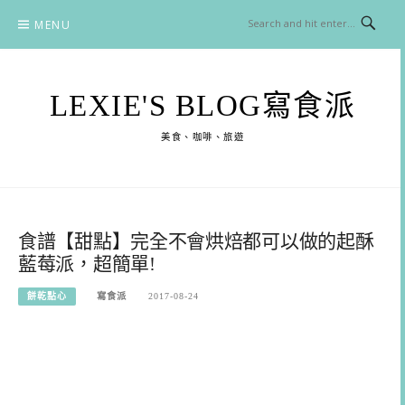
Skip
MENU
to
content
LEXIE'S BLOG寫食派
美食、咖啡、旅遊
食譜【甜點】完全不會烘焙都可以做的起酥
藍莓派，超簡單!
餅乾點心
寫食派
2017-08-24