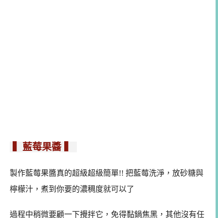
▍藍莓果醬 ▍
製作藍莓果醬真的超級超級簡單!! 把藍莓洗淨，放砂糖與
檸檬汁，煮到你要的濃稠度就可以了
過程中稍微要顧一下攪拌它，免得黏鍋焦黑，其他沒有任