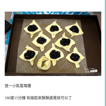
放一小匙藍莓醬
180度15分鐘 有碰起來酥酥感覺就可以了