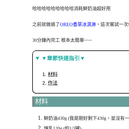
哈哈哈哈哈哈哈哈哈消耗鮮奶油超好用
之前就做過了
OREO香草冰淇淋
，這次嘗試一次
30分鐘內完工 根本太簡單~~~
▼章節快速指引▼
材料
作法
材料
鮮奶油430g (我是剛好剩下430g，並沒
煉乳120g (約1/3罐)