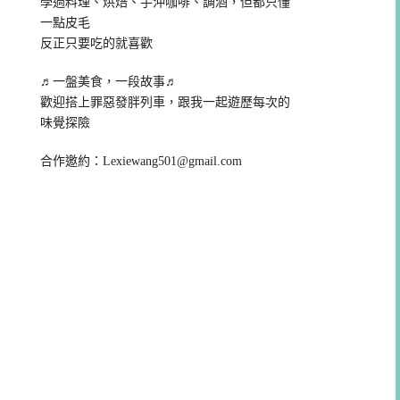
學過料理、烘焙、手沖咖啡、調酒，但都只懂
一點皮毛
反正只要吃的就喜歡
♬一盤美食，一段故事♬
歡迎搭上罪惡發胖列車，跟我一起遊歷每次的
味覺探險
合作邀約：
Lexiewang501@gmail.com