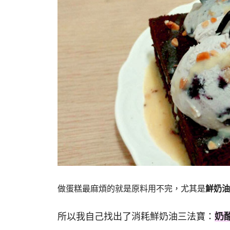
做蛋糕最麻煩的就是原料用不完，尤其是
鮮奶油
所以我自己找出了消耗鮮奶油三法寶：
奶