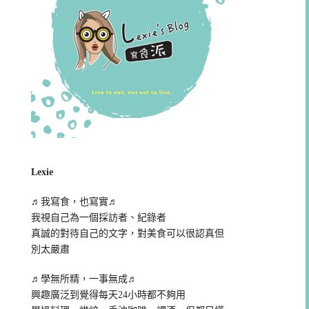
Lexie
♬我寫食，也寫實♬
我視自己為一個採訪者、紀錄者
真誠的對待自己的文字，對美食可以很認真但
別太嚴肅
♬學無所精，一事無成♬
興趣廣泛到覺得每天24小時都不夠用