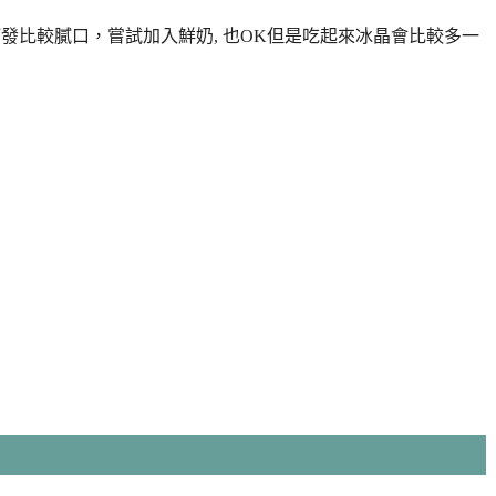
油打發比較膩口，嘗試加入鮮奶, 也OK但是吃起來冰晶會比較多一