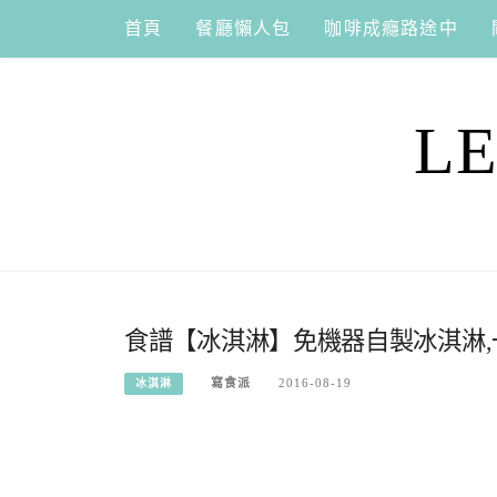
Skip
首頁
餐廳懶人包
咖啡成癮路途中
to
content
L
食譜【冰淇淋】免機器自製冰淇淋,
寫食派
2016-08-19
冰淇淋