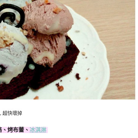
, 超快壞掉
酪、烤布蕾、
冰淇淋