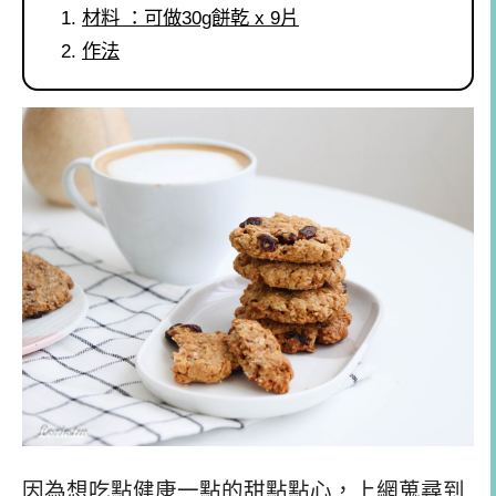
材料 ：可做30g餅乾 x 9片
作法
因為想吃點健康一點的甜點點心，上網蒐尋到