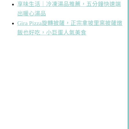
享味生活｜冷凍湯品推薦，五分鐘快速端
出暖心湯品
Gira Pizza旋轉披薩，正宗拿坡里窯披薩燉
飯也好吃，小巨蛋人氣美食