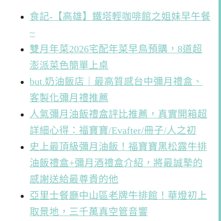
食記-【高雄】鐵塔輕咖啡館之姐妹早午餐
~
雙月年菜2026宅配年菜早鳥預購，8道超
澎派菜色簡單上桌
but.奶油飯店｜最高質感台中彌月禮盒、
客製化彌月禮推薦
人氣彌月油飯禮盒評比推薦，真實開箱超
詳細心得：福寶寶/Evafter/冊子/人之初
史上最頂級彌月油飯！福寶寶黑松露牛排
油飯禮盒+彌月酒禮盒介紹，將最誠摯的
感謝送給最尊貴的他
亞里士餐廳中山區老牌牛排館！華燈初上
取景地，三千萬真空管音響