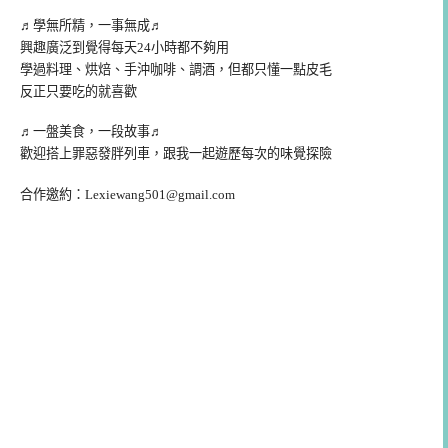
♬學無所精，一事無成♬
興趣廣泛到覺得每天24小時都不夠用
學過料理、烘焙、手沖咖啡、調酒，但都只懂一點皮毛
反正只要吃的就喜歡
♬一盤美食，一段故事♬
歡迎搭上罪惡發胖列車，跟我一起遊歷每次的味覺探險
合作邀約：
Lexiewang501@gmail.com