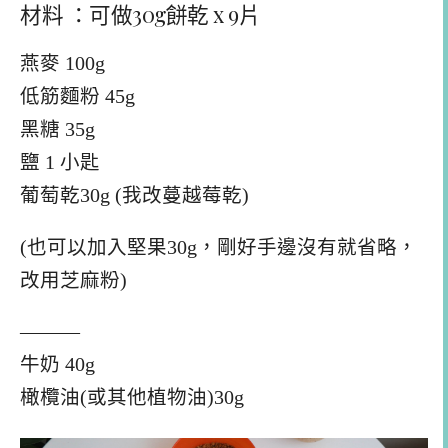
材料 ：可做30g餅乾 x 9片
燕麥 100g
低筋麵粉 45g
黑糖 35g
鹽 1 小匙
葡萄乾30g (我改蔓越莓乾)
(也可以加入堅果30g，剛好手邊沒有就省略，
改用芝麻粉)
———
牛奶 40g
橄欖油(或其他植物油)30g