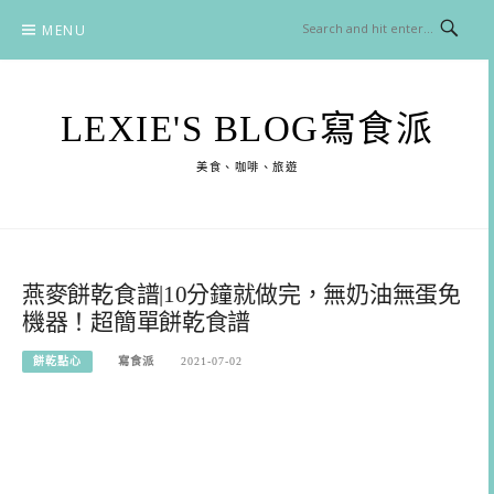
Skip
MENU
to
content
LEXIE'S BLOG寫食派
美食、咖啡、旅遊
燕麥餅乾食譜|10分鐘就做完，無奶油無蛋免
機器！超簡單餅乾食譜
餅乾點心
寫食派
2021-07-02