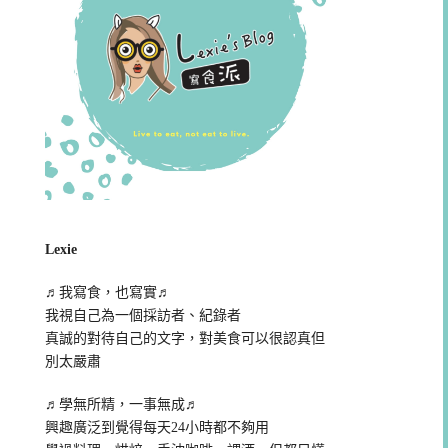
Lexie
♬我寫食，也寫實♬
我視自己為一個採訪者、紀錄者
真誠的對待自己的文字，對美食可以很認真但
別太嚴肅
♬學無所精，一事無成♬
興趣廣泛到覺得每天24小時都不夠用