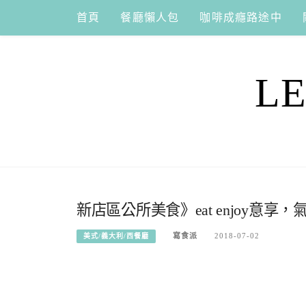
Skip
首頁
餐廳懶人包
咖啡成癮路途中
to
content
L
新店區公所美食》eat enjoy
寫食派
2018-07-02
美式/義大利/西餐廳