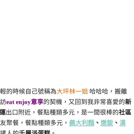
輕的時候自己號稱為
大坪林一姐
哈哈哈，搬離
訪
eat enjoy意享
的契機，又回到我非常喜愛的
新
運
出口附近，餐點種類多元，是一間很棒的
社區
友聚餐，餐點種類多元，
義大利麵
、
燉飯
、
漢
誘人的
千層派蛋糕
。