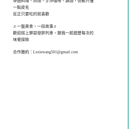
學過料理、烘焙、手沖咖啡、調酒，但都只懂
一點皮毛
反正只要吃的就喜歡
♬一盤美食，一段故事♬
歡迎搭上罪惡發胖列車，跟我一起遊歷每次的
味覺探險
合作邀約：
Lexiewang501@gmail.com