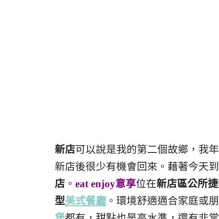
新店
可以說是我的第二個故鄉，我年
新店後很少有機會回來。藉著今天到
店
。
eat enjoy意享
位在
新店區公所捷
型
美式餐廳
。環境舒適適合家庭或朋
堡
都有，甜點也是高水準，還有非常