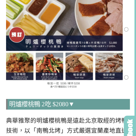
明爐櫻桃鴨 2吃 $2080▼
典華雅聚的明爐櫻桃鴨是遠赴北京取經的烤鴨
技術，以「南鴨北烤」方式嚴選宜蘭產地直送