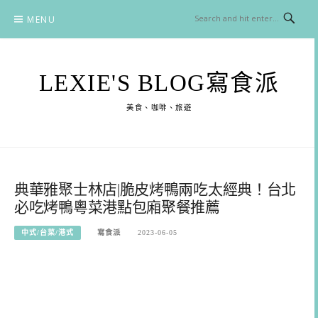
Skip
MENU
to
content
LEXIE'S BLOG寫食派
美食、咖啡、旅遊
典華雅聚士林店|脆皮烤鴨兩吃太經典！台北
必吃烤鴨粵菜港點包廂聚餐推薦
中式/台菜/港式
寫食派
2023-06-05