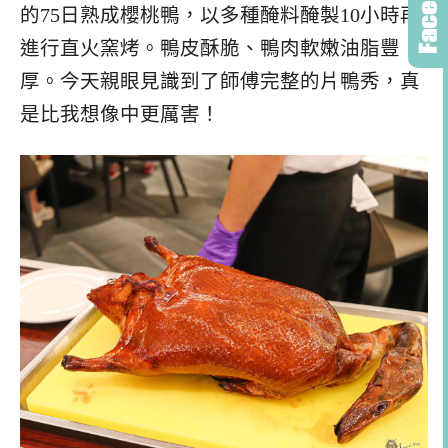
的75日熟成櫻桃鴨，以多種醃料醃製10小時再
進行直火窯烤。鴨皮酥脆、鴨肉軟嫩油脂豐
厚。今天親眼見識到了師傅完整的片鴨秀，真
是比我想像中更厲害！