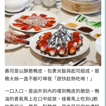
壽司是以酥脆鴨皮、包裹米飯與起司組成，服
務大姊一直不斷叮嚀我「趕快趁熱吃唷！」
一口入口，是由外到內的嚐到鴨皮的脆勁，鴨
油的香氣馬上在口中綻放，接著馬上吃到Q軟