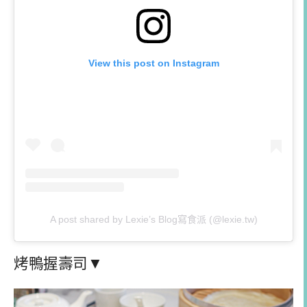
View this post on Instagram
A post shared by Lexie’s Blog寫食派 (@lexie.tw)
烤鴨握壽司▼