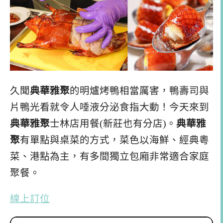
久聞
典華雅聚
的明爐烤鴨相當厲害，鴨壽司與
片鴨光看就令人唾液分泌食指大動！今天來到
典華雅聚
士林店用餐(新莊也有分店)。
典華雅
聚
有單點與桌菜的方式，菜色以海鮮、經典粵
菜、港點為主，有多間獨立包廂非常適合家庭
聚餐。
線上訂位