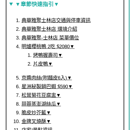
▼章節快速指引▼
典華雅聚士林店交通與停車資訊
典華雅聚士林店 環境介紹
典華雅聚-士林店 菜單價位
明爐櫻桃鴨 2吃 $2080▼
烤鴨握壽司▼
片皮鴨▼
京醬肉絲(附麵皮6入)▼
星洲秘製鍋巴蝦 $590▼
松茸菊花豆腐盅▼
蒜蓉蒸澎湖絲瓜▼
脆皮炒芥藍▼
金牌叉燒酥▼