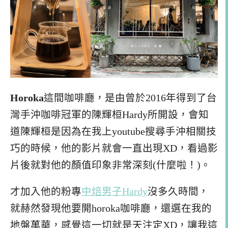
Horoka
這間咖啡廳，是由曾於2016年得到了台
灣手沖咖啡冠軍的陳輝桓Hardy所開設，會知
道陳輝桓是因為在我上youtube搜尋手沖相關技
巧的時候，他的影片就會一直出現XD，看過影
片後就對他的顏值印象非常深刻(什麼啦！)。
才加入他的粉專
中焙男子Hardy
沒多久時間，
就赫然發現他要開horoka咖啡廳，還選在我的
地盤萬華，感覺這一切就是天注定XD，讓我這