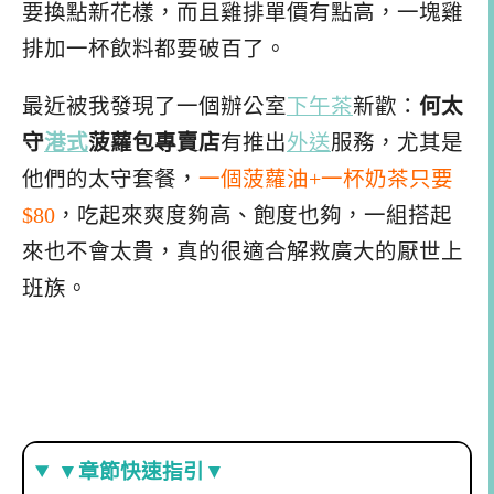
要換點新花樣，而且雞排單價有點高，一塊雞
排加一杯飲料都要破百了。
最近被我發現了一個辦公室
下午茶
新歡：
何太
守
港式
菠蘿包專賣店
有推出
外送
服務，尤其是
他們的太守套餐，
一個菠蘿油+一杯奶茶只要
$80
，吃起來爽度夠高、飽度也夠，一組搭起
來也不會太貴，真的很適合解救廣大的厭世上
班族。
▼章節快速指引▼