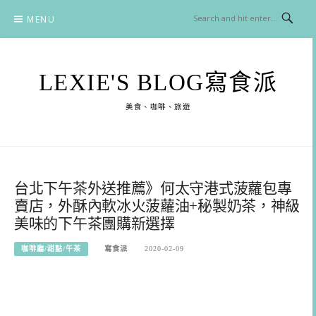
Skip
MENU
to
content
LEXIE'S BLOG寫食派
美食、咖啡、旅遊
台北下午茶外送推薦》何太守港式菠蘿包專
賣店，外酥內軟冰火菠蘿油+秘製奶茶，神級
美味的下午茶團購新選擇
咖啡廳/甜點/午茶
寫食派
2020-02-09