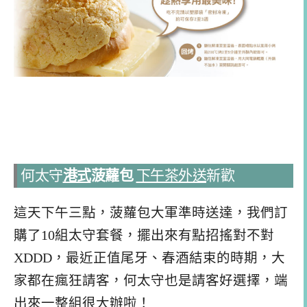
何太守
港式
菠蘿包
下午茶
外送
新歡
這天下午三點，菠蘿包大軍準時送達，我們訂
購了10組太守套餐，擺出來有點招搖對不對
XDDD，最近正值尾牙、春酒結束的時期，大
家都在瘋狂請客，何太守也是請客好選擇，端
出來一整組很大辦啦！