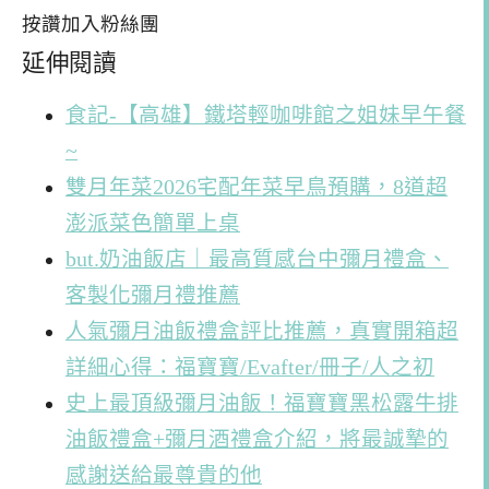
按讚加入粉絲團
延伸閱讀
食記-【高雄】鐵塔輕咖啡館之姐妹早午餐
~
雙月年菜2026宅配年菜早鳥預購，8道超
澎派菜色簡單上桌
but.奶油飯店｜最高質感台中彌月禮盒、
客製化彌月禮推薦
人氣彌月油飯禮盒評比推薦，真實開箱超
詳細心得：福寶寶/Evafter/冊子/人之初
史上最頂級彌月油飯！福寶寶黑松露牛排
油飯禮盒+彌月酒禮盒介紹，將最誠摯的
感謝送給最尊貴的他