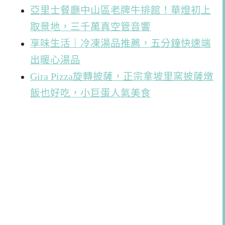
亞里士餐廳中山區老牌牛排館！華燈初上
取景地，三千萬真空管音響
享味生活｜冷凍湯品推薦，五分鐘快速端
出暖心湯品
Gira Pizza旋轉披薩，正宗拿坡里窯披薩燉
飯也好吃，小巨蛋人氣美食