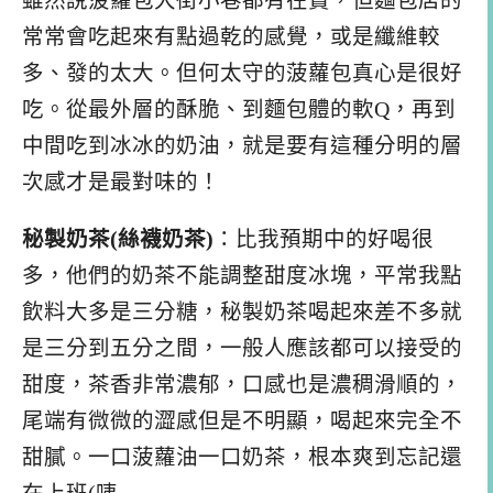
雖然說菠蘿包大街小巷都有在賣，但麵包店的
常常會吃起來有點過乾的感覺，或是纖維較
多、發的太大。但何太守的菠蘿包真心是很好
吃。從最外層的酥脆、到麵包體的軟Q，再到
中間吃到冰冰的奶油，就是要有這種分明的層
次感才是最對味的！
秘製奶茶(絲襪奶茶)
：比我預期中的好喝很
多，他們的奶茶不能調整甜度冰塊，平常我點
飲料大多是三分糖，秘製奶茶喝起來差不多就
是三分到五分之間，一般人應該都可以接受的
甜度，茶香非常濃郁，口感也是濃稠滑順的，
尾端有微微的澀感但是不明顯，喝起來完全不
甜膩。一口菠蘿油一口奶茶，根本爽到忘記還