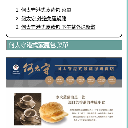
何太守港式菠蘿包 菜單
何太守 外送免運規範
何太守港式菠蘿包 下午茶外送新歡
何太守
港式
菠蘿包
菜單