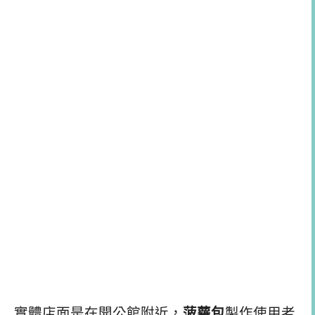
實體店面是在開公館附近，
菠蘿包
製作使用老