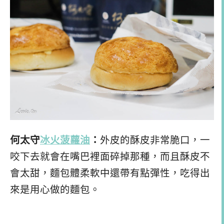
何太守
冰火菠蘿油
：
外皮的酥皮非常脆口，一
咬下去就會在嘴巴裡面碎掉那種，而且酥皮不
會太甜，麵包體柔軟中還帶有點彈性，吃得出
來是用心做的麵包。