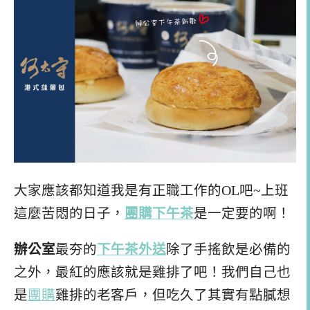
大家應該都知道我是有正職工作的OL吧~上班
這麼苦悶的日子，
團購
下午茶
是一定要的啊！
辦公室
最夯的
下午茶
外送
除了手搖飲是必備的
之外，最紅的應該就是雞排了吧！我們自己也
是
團購
雞排的老客戶，但吃久了其實有點膩想