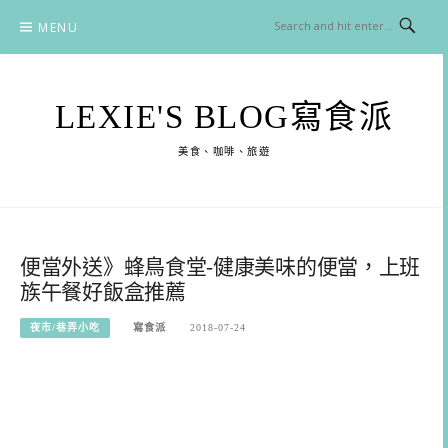
Skip
MENU
to
content
LEXIE'S BLOG寫食派
美食、咖啡、旅遊
便當外送》蜂鳥食堂-健康美味的便當，上班
族午餐好飯盒推薦
夜市/巷弄小吃
寫食派
2018-07-24