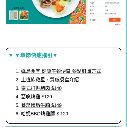
▼章節快速指引▼
蜂鳥食堂 健康午餐便當 餐點訂購方式
上班族救星，質感餐盒介紹
泰式打拋豬肉 $140
惡魔烤雞 $129
蕃茄慢燉牛腩 $149
哈妮BBQ烤雞腿 $ 129