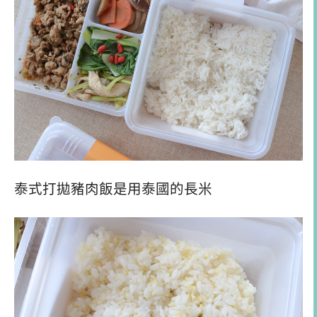
泰式打拋豬肉飯是用泰國的長米