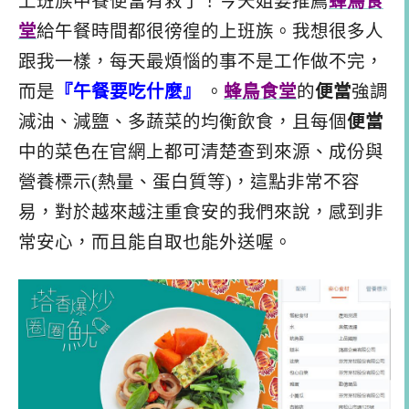
上班族中餐便當有救了！今天姐要推薦
蜂鳥食
堂
給午餐時間都很徬徨的上班族。我想很多人
跟我一樣，每天最煩惱的事不是工作做不完，
而是
『午餐要吃什麼』
。
蜂鳥食堂
的
便當
強調
減油、減鹽、多蔬菜的均衡飲食，且每個
便當
中的菜色在官網上都可清楚查到來源、成份與
營養標示(熱量、蛋白質等)，這點非常不容
易，對於越來越注重食安的我們來說，感到非
常安心，而且能自取也能外送喔。