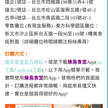
遠企1號店 – 台北市四維路198巷31弄4-1號
復北2號店 – 台北市松山區復興北路1號4F-2
古亭6號店 – 台北市南昌路二段103號4F-1
零售攤位 (有現金服務) -東方科學園區攤位：
新北市汐止區新台五路一段90至116號 1樓美食
街對面（詳細攤位時間請關注粉絲專頁）
訂購方式：
蜂鳥食堂官方網站
，或是下載
蜂鳥食堂
App(
iso
下載
/
android下載
)，以下用App簡單示範。我
實際使用
蜂鳥食堂
的App，發現他們的頁面設
計、訂購流程都非常順暢，用起來易懂又快
速，實在是個寫得很好的App!