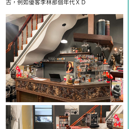
古，例如優客李林那個年代ＸＤ