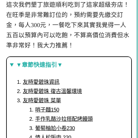
這次我們墾丁旅遊順利吃到了這家超級夯店！
在旺季是非常難訂位的，預約需要先繳交訂
金，每人300元，一餐吃下來其實我覺得一人
五百以預算內可以吃飽，不算高價位消費但水
準非常好！我大力推薦！
▼章節快速指引▼
友時愛碧珠資訊
友時愛碧珠 復古溫馨環境
友時愛碧珠 菜單
哨子麵150
手作乳酪沙拉搭配烤饅頭
葡萄柚尬小卷230
情人松阪肉 220