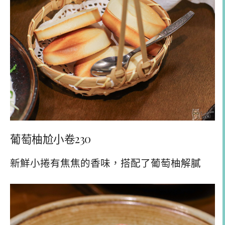
葡萄柚尬小卷230
新鮮小捲有焦焦的香味，搭配了葡萄柚解膩