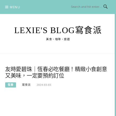
Skip
MENU
to
content
LEXIE'S BLOG寫食派
美食、咖啡、旅遊
友時愛碧珠｜恆春必吃餐廳！精緻小食創意
又美味，一定要預約訂位
恆春
寫食派
2024-03-03