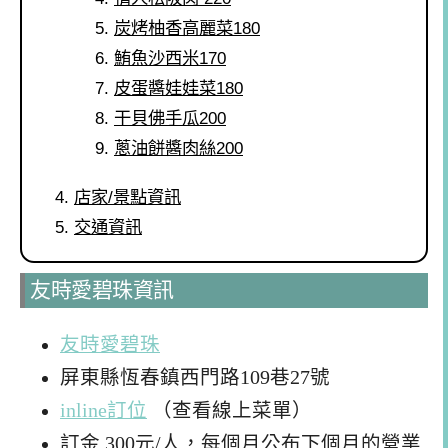
炭烤柚香高麗菜180
鮪魚沙西米170
皮蛋醬娃娃菜180
干貝佛手瓜200
蔥油餅醬肉絲200
店家/景點資訊
交通資訊
友時愛碧珠資訊
友時愛碧珠
屏東縣恆春鎮西門路109巷27號
inline訂位
（查看線上菜單）
訂金 300元/人，每個月公布下個月的營業