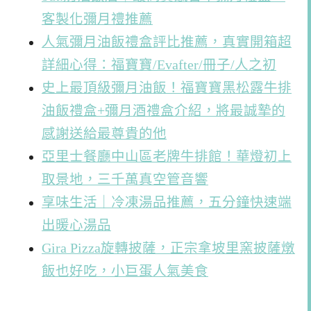
客製化彌月禮推薦
人氣彌月油飯禮盒評比推薦，真實開箱超
詳細心得：福寶寶/Evafter/冊子/人之初
史上最頂級彌月油飯！福寶寶黑松露牛排
油飯禮盒+彌月酒禮盒介紹，將最誠摯的
感謝送給最尊貴的他
亞里士餐廳中山區老牌牛排館！華燈初上
取景地，三千萬真空管音響
享味生活｜冷凍湯品推薦，五分鐘快速端
出暖心湯品
Gira Pizza旋轉披薩，正宗拿坡里窯披薩燉
飯也好吃，小巨蛋人氣美食