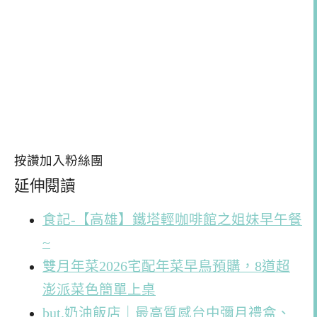
按讚加入粉絲團
延伸閱讀
食記-【高雄】鐵塔輕咖啡館之姐妹早午餐
~
雙月年菜2026宅配年菜早鳥預購，8道超
澎派菜色簡單上桌
but.奶油飯店｜最高質感台中彌月禮盒、