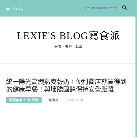
Skip
MENU
to
content
LEXIE'S BLOG寫食派
美食、咖啡、旅遊
統一陽光高纖燕麥穀奶，便利商店就買得到
的健康早餐！與壞膽固醇保持安全距離
宅配美食/外帶/即食
寫食派
2020-05-19