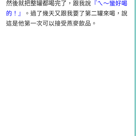
然後就把整罐都喝完了
，跟我說
『ㄟ～蠻好喝
的！』
。過了幾天又跟我要了第二罐來喝，說
這是他第一次可以接受燕麥飲品。