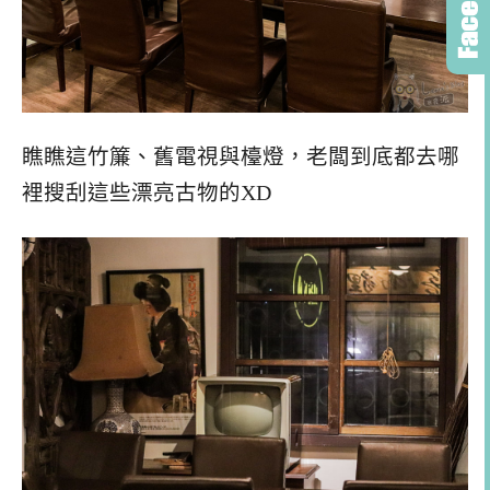
瞧瞧這竹簾、舊電視與檯燈，老闆到底都去哪
裡搜刮這些漂亮古物的XD