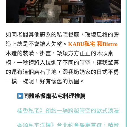
如同老闆其他體系的私宅餐廳，環境風格的營
造上總是不會讓人失望。
KABU私宅 和Bistro
木造的裝潢、掛畫，矮矮方方正正的木頭桌
椅，一秒鐘將人拉進了不同的時空，讓我驚喜
的還有這個磨石子地，跟我奶奶家的日式平房
一模一樣呢！好有懷舊的氛圍。
同體系餐廳私宅料理推薦
桂香私宅》預約一場跨越時空的歐式浪漫
香頌私宅洋樓》台北約會餐廳首選，精緻