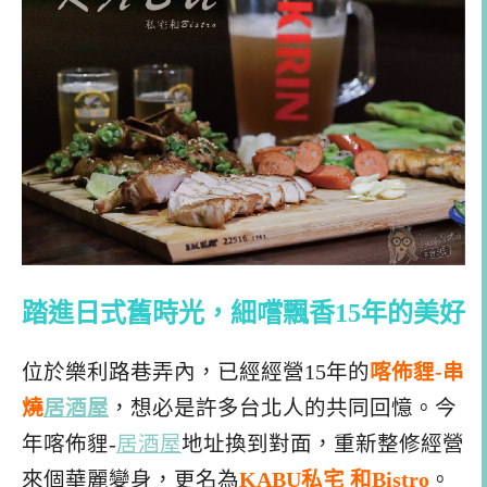
踏進日式舊時光，細嚐飄香15年的美好
位於樂利路巷弄內，已經經營15年的
喀佈貍-串
燒
居酒屋
，想必是許多台北人的共同回憶。今
年喀佈貍-
居酒屋
地址換到對面，重新整修經營
來個華麗變身，更名為
KABU私宅 和Bistro
。