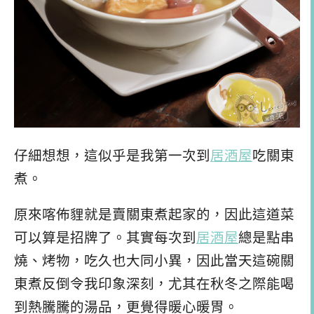
仔細想想，這似乎是我第一次到
居酒屋
吃關東
煮。
原來喀佈貍就是賣關東煮起家的，因此這道菜
可以算是招牌了。其實每次到
居酒屋
總是點串
燒、烤物，吃久也大同小異，因此當天這碗關
東煮反倒令我印象深刻，尤其在秋冬之際能喝
到熱騰騰的湯品，更覺得暖心暖胃。