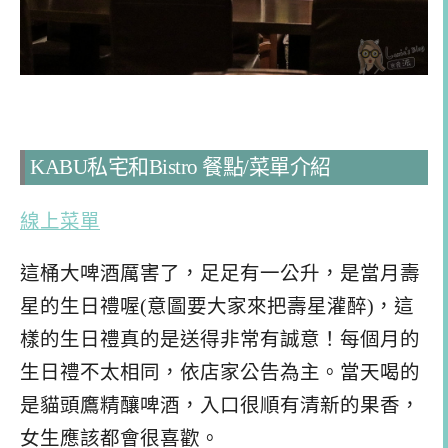
KABU私宅和Bistro 餐點/菜單介紹
線上菜單
這桶大啤酒厲害了，足足有一公升，是當月壽
星的生日禮喔(意圖要大家來把壽星灌醉)，這
樣的生日禮真的是送得非常有誠意！每個月的
生日禮不太相同，依店家公告為主。當天喝的
是貓頭鷹精釀啤酒，入口很順有清新的果香，
女生應該都會很喜歡。