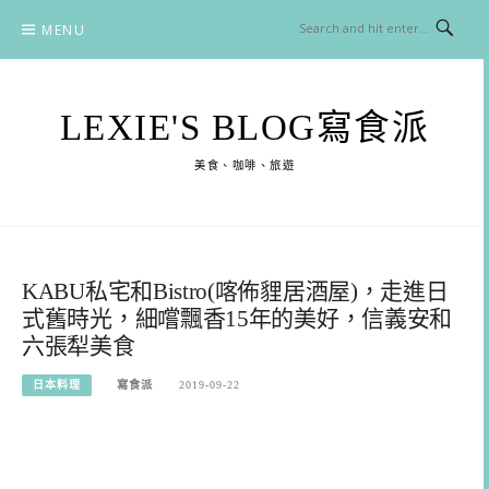
Skip
MENU
to
content
LEXIE'S BLOG寫食派
美食、咖啡、旅遊
KABU私宅和Bistro(喀佈貍居酒屋)，走進日
式舊時光，細嚐飄香15年的美好，信義安和
六張犁美食
日本料理
寫食派
2019-09-22