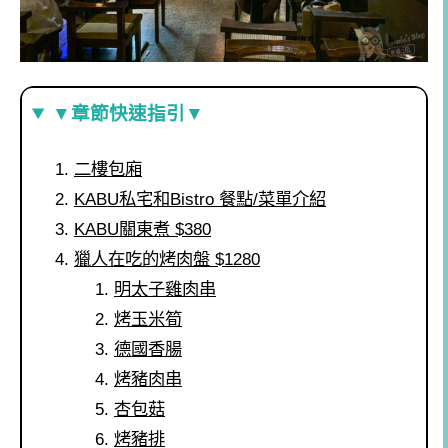
▼章節快速指引▼
二樓包廂
KABU私宅和Bistro 餐點/菜單介紹
KABU關東煮 $380
獵人在吃的烤肉盤 $1280
明太子雞肉串
烤玉米筍
德國香腸
烤豬肉串
杏包菇
烤豬排