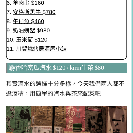
羊肉串 $160
安格斯黑牛 $780
午仔魚 $460
奶油螃蟹 $980
玉米筍 $120
川賀燒烤居酒屋小結
麝香哈密瓜汽水 $120 / kirin生茶 $80
其實酒水的選擇十分多樣，今天我們兩人都不
選酒精，用簡單的汽水與茶來配菜吧