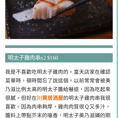
明太子雞肉串x2 $160
我是不喜歡吃明太子雞肉的。當天店家在確認
菜單時，頓時間忘了說這個。以前常常會被美
乃滋比例太高的明太子醬給嚇退，因為吃起來
很膩。但好在
川賀居酒屋
的明太子雞肉串我很
喜歡。因為肉串夠厚，雞肉肉質很Ｑ又多汁，
醬料上帶點芥末的嗆香，明太子美乃滋鋪的剛