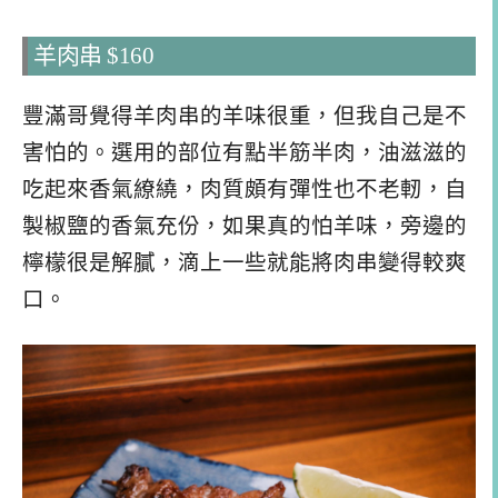
羊肉串 $160
豐滿哥覺得羊肉串的羊味很重，但我自己是不
害怕的。選用的部位有點半筋半肉，油滋滋的
吃起來香氣繚繞，肉質頗有彈性也不老軔，自
製椒鹽的香氣充份，如果真的怕羊味，旁邊的
檸檬很是解膩，滴上一些就能將肉串變得較爽
口。