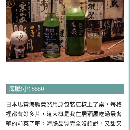
海膽(小) $550
日本馬糞海膽竟然用原包裝這樣上了桌，每格
裡都有好多片，這大概是我在
居酒屋
吃過最奢
華的前菜了吧。海膽品質完全沒話說，又甜又