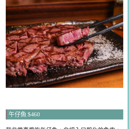
午仔魚 $460