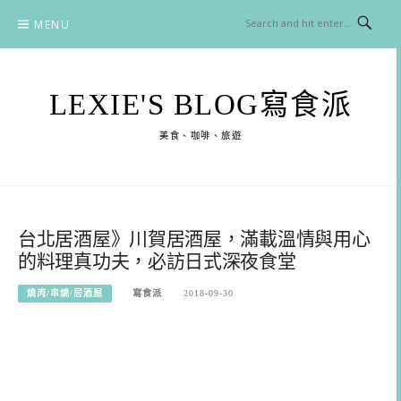
Skip
MENU
to
content
LEXIE'S BLOG寫食派
美食、咖啡、旅遊
台北居酒屋》川賀居酒屋，滿載溫情與用心
的料理真功夫，必訪日式深夜食堂
燒肉/串燒/居酒屋
寫食派
2018-09-30