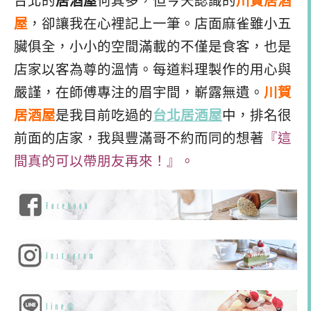
台北的
居酒屋
何其多，但今天認識的
川賀居酒
屋
，卻讓我在心裡記上一筆。店面麻雀雖小五
臟俱全，小小的空間滿載的不僅是食客，也是
店家以客為尊的溫情。每道料理製作的用心與
嚴謹，在師傅專注的眉宇間，嶄露無遺。
川賀
居酒屋
是我目前吃過的
台北居酒屋
中，排名很
前面的店家，我與豐滿哥不約而同的想著
『這
間真的可以帶朋友再來！』。