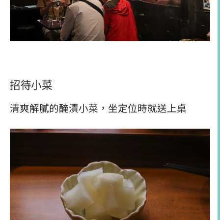
招待小菜
清爽解膩的醃漬小菜，坐定位時就送上桌