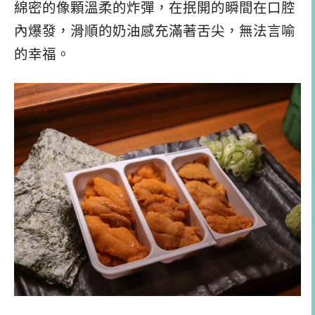
綿密的像顆溫柔的炸彈，在抿開的瞬間在口腔
內爆發，滑順的奶油感充滿著舌尖，無法言喻
的幸福。