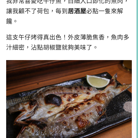
我非常喜愛吃午仔魚，白細入口即化的魚肉，
讓我顧不了荷包，每到
居酒屋
必點一隻來解
饞。
這支午仔烤得真出色！外皮薄脆焦香，魚肉多
汁細密，沾點胡椒鹽就夠美味了。