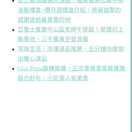
史上最頂級彌月油飯！福寶寶黑松露牛排
油飯禮盒+彌月酒禮盒介紹，將最誠摯的
感謝送給最尊貴的他
亞里士餐廳中山區老牌牛排館！華燈初上
取景地，三千萬真空管音響
享味生活｜冷凍湯品推薦，五分鐘快速端
出暖心湯品
Gira Pizza旋轉披薩，正宗拿坡里窯披薩燉
飯也好吃，小巨蛋人氣美食