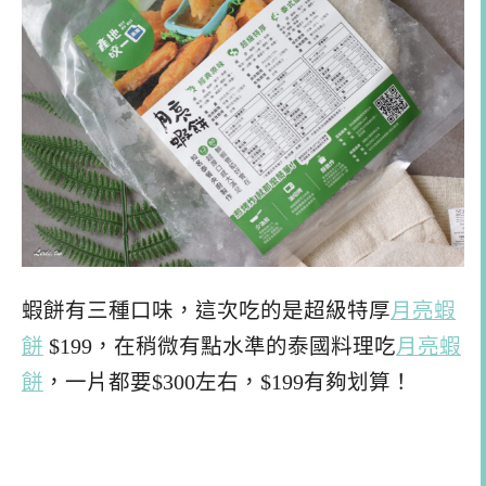
蝦餅有三種口味，這次吃的是超級特厚
月亮蝦
餅
$199，在稍微有點水準的泰國料理吃
月亮蝦
餅
，一片都要$300左右，$199有夠划算！