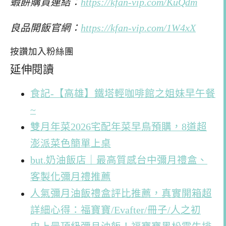
蝦餅購買連結：
https://kfan-vip.com/KuQdm
良品開飯官網：
https://kfan-vip.com/1W4xX
按讚加入粉絲團
延伸閱讀
食記-【高雄】鐵塔輕咖啡館之姐妹早午餐
~
雙月年菜2026宅配年菜早鳥預購，8道超
澎派菜色簡單上桌
but.奶油飯店｜最高質感台中彌月禮盒、
客製化彌月禮推薦
人氣彌月油飯禮盒評比推薦，真實開箱超
詳細心得：福寶寶/Evafter/冊子/人之初