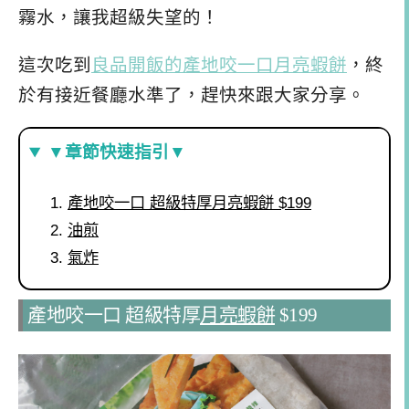
霧水，讓我超級失望的！
這次吃到
良品開飯的產地咬一口月亮蝦餅
，終
於有接近餐廳水準了，趕快來跟大家分享。
▼章節快速指引▼
產地咬一口 超級特厚月亮蝦餅 $199
油煎
氣炸
產地咬一口 超級特厚
月亮蝦餅
$199