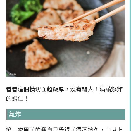
看看這個橫切面超級厚，沒有騙人！滿滿爆炸
的蝦仁！
氣炸
第一次用煎的我自己覺得煎得不夠久，口感上