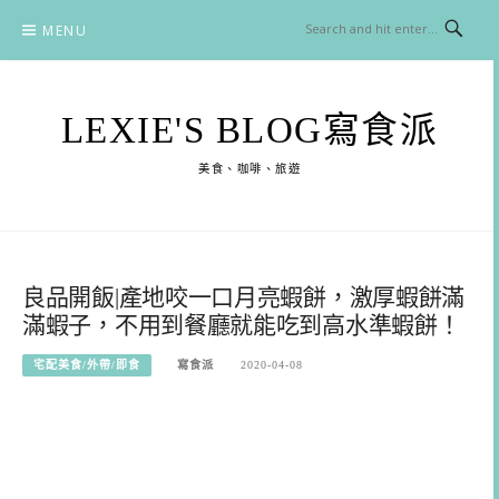
Skip
MENU
to
content
LEXIE'S BLOG寫食派
美食、咖啡、旅遊
良品開飯|產地咬一口月亮蝦餅，激厚蝦餅滿
滿蝦子，不用到餐廳就能吃到高水準蝦餅！
宅配美食/外帶/即食
寫食派
2020-04-08