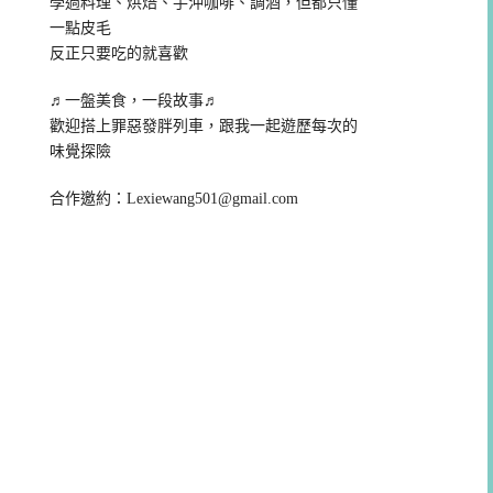
學過料理、烘焙、手沖咖啡、調酒，但都只懂
一點皮毛
反正只要吃的就喜歡
♬一盤美食，一段故事♬
歡迎搭上罪惡發胖列車，跟我一起遊歷每次的
味覺探險
合作邀約：
Lexiewang501@gmail.com