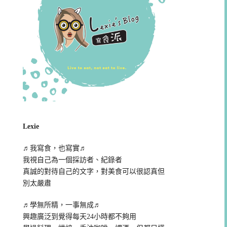
Lexie
♬我寫食，也寫實♬
我視自己為一個採訪者、紀錄者
真誠的對待自己的文字，對美食可以很認真但
別太嚴肅
♬學無所精，一事無成♬
興趣廣泛到覺得每天24小時都不夠用