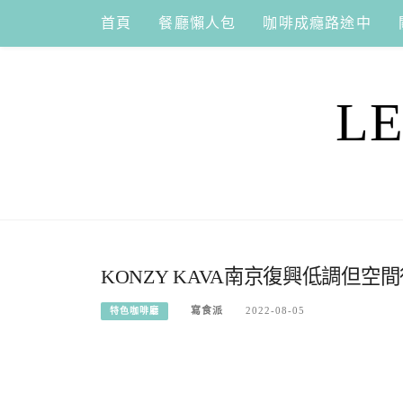
Skip
首頁
餐廳懶人包
咖啡成癮路途中
to
content
L
KONZY KAVA南京復興低調但
寫食派
2022-08-05
特色咖啡廳