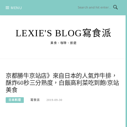
Skip
MENU
to
content
LEXIE'S BLOG寫食派
美食、咖啡、旅遊
京都勝牛京站店》來自日本的人氣炸牛排，
酥炸60秒三分熟度，白飯高利菜吃到飽/京站
美食
日本料理
寫食派
2019-09-30