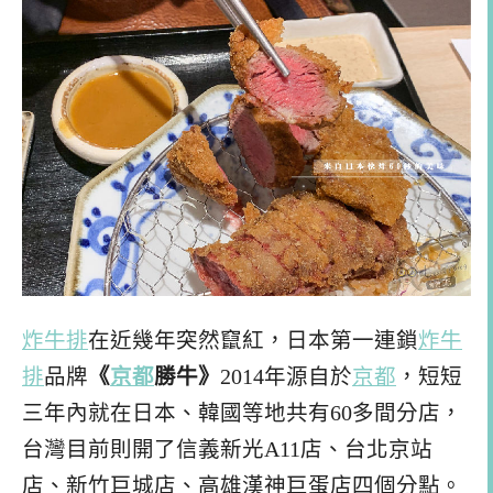
炸牛排
在近幾年突然竄紅，日本第一連鎖
炸牛
排
品牌
《
京都
勝牛》
2014年源自於
京都
，短短
三年內就
在日本、韓國等地共有60多間分店，
台灣目前則開了信義新光A11店、台北京站
店、新竹巨城店、高雄漢神巨蛋店四個分點。