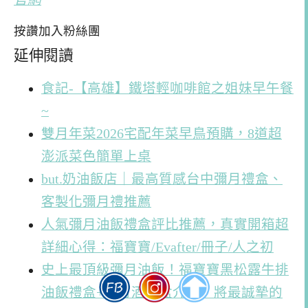
按讚加入粉絲團
延伸閱讀
食記-【高雄】鐵塔輕咖啡館之姐妹早午餐
~
雙月年菜2026宅配年菜早鳥預購，8道超
澎派菜色簡單上桌
but.奶油飯店｜最高質感台中彌月禮盒、
客製化彌月禮推薦
人氣彌月油飯禮盒評比推薦，真實開箱超
詳細心得：福寶寶/Evafter/冊子/人之初
史上最頂級彌月油飯！福寶寶黑松露牛排
油飯禮盒+彌月酒禮盒介紹，將最誠摯的