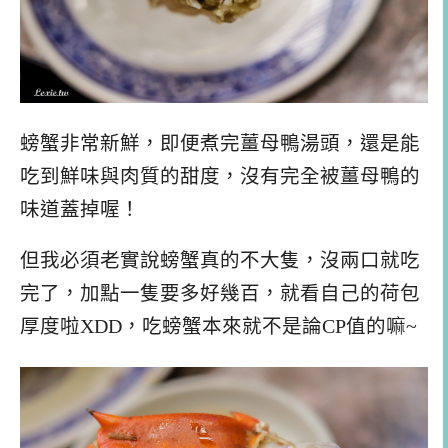
螃蟹非常新鮮，即便煮完薑母鴨湯頭，還是能
吃到鮮味與肉質的甜度，沒有完全被薑母鴨的
味道蓋掉喔！
但我必須老實說螃蟹真的不大隻，沒兩口就吃
完了，加點一隻要多好幾百，就看自己的荷包
厚度啦XDD，吃螃蟹本來就不是論CP值的嘛~