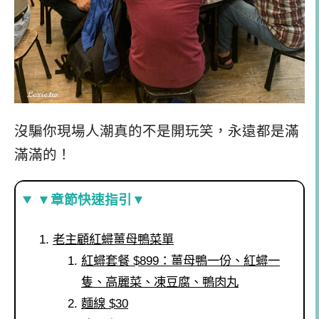
沒騙你現場人潮真的不是開玩笑，永遠都是滿
滿滿的！
▼章節快速指引▼
老主顧紅蟳薑母鴨菜單
紅蟳套餐 $899：薑母鴨一份、紅蟳一
隻、高麗菜、凍豆腐、鴨肉丸
麵線 $30