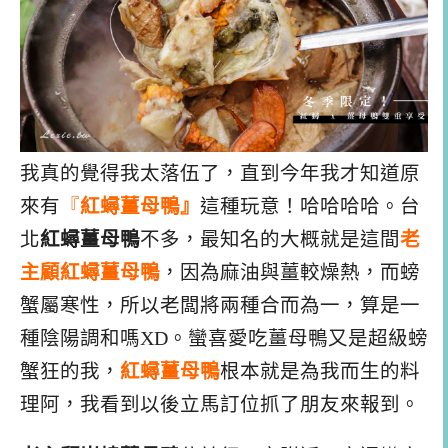
我真的覺得我太落伍了，直到今年我才知道原
來有
『
紅蟳薑母鴨』
這種玩意！哈哈哈哈。台
北
紅蟳薑母鴨
不多，最知名的大概就是這間
老
主顧紅蟳薑母鴨
，因為麻油與薑較燥熱，而螃
蟹屬寒性，所以老闆將兩種合而為一，算是一
種陰陽調和嗎XD。蠻喜愛吃薑母鴨又是超級螃
蟹狂的我，
紅蟳薑母鴨
根本就是為我而生的料
理阿，我看到以後立馬訂位抓了朋友來報到。