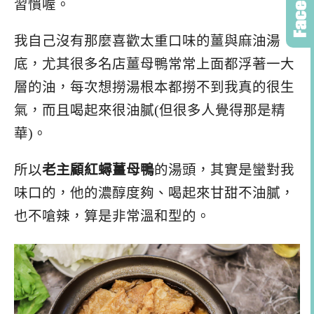
習慣喔。
我自己沒有那麼喜歡太重口味的薑與麻油湯
底，尤其很多名店薑母鴨常常上面都浮著一大
層的油，每次想撈湯根本都撈不到我真的很生
氣，而且喝起來很油膩(但很多人覺得那是精
華)。
所以
老主顧紅蟳薑母鴨
的湯頭，其實是蠻對我
味口的，他的濃醇度夠、喝起來甘甜不油膩，
也不嗆辣，算是非常溫和型的。