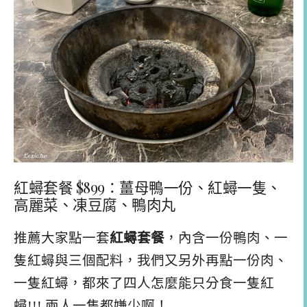
紅蟳套餐 $899：薑母鴨一份、紅蟳一隻、
高麗菜、凍豆腐、鴨肉丸
推薦大家點一套
紅蟳套餐
，內含一份鴨肉、一
隻紅蟳與三個配料，我們又另外再點一份肉、
一隻紅蟳，都來了四人怎麼能只分食一隻紅
蟳!!! 兩人一隻都嫌少啊！