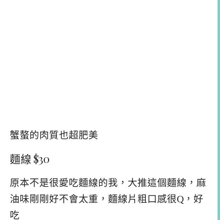
蟹螯的肉質也超肥美
麵線 $30
原本不是很愛吃麵線的我，大推這個麵線，麻
油味剛剛好不會太重，麵線片粗口感很Q，好
吃