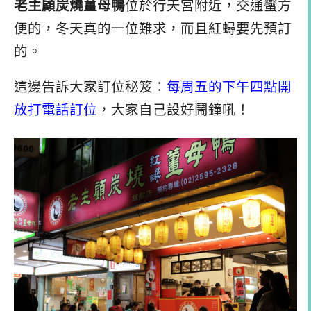
老主顧炭燒薑母鴨
位於行天宮附近，交通蠻方
便的，冬天真的一位難求，而且紅蟳要先預訂
的。
這邊告訴大家訂位秘笈：
每周五的下午四點開
放打電話訂位
，大家自己設好鬧鐘吼！