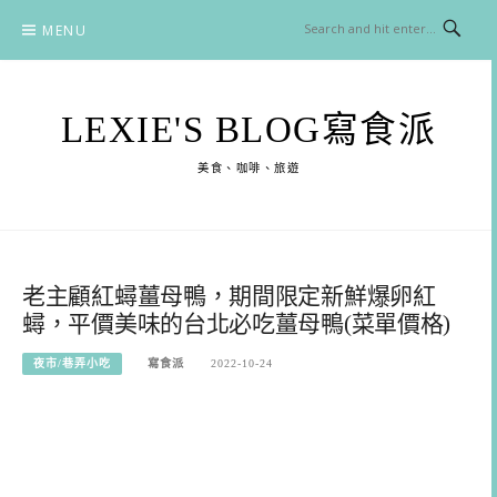
Skip
MENU
to
content
LEXIE'S BLOG寫食派
美食、咖啡、旅遊
老主顧紅蟳薑母鴨，期間限定新鮮爆卵紅
蟳，平價美味的台北必吃薑母鴨(菜單價格)
夜市/巷弄小吃
寫食派
2022-10-24