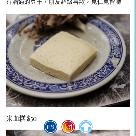
有滷過的豆干，朋友超級喜歡，見仁見智囉
米血糕 $50