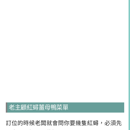
老主顧紅蟳薑母鴨菜單
訂位的時候老闆就會問你要幾隻紅蟳，必須先