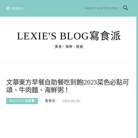
Skip
MENU
to
content
LEXIE'S BLOG寫食派
美食、咖啡、旅遊
文華東方早餐自助餐吃到飽|2023菜色必點可
頌、牛肉麵、海鮮粥！
BUFFET/自助餐
寫食派
2023-08-10