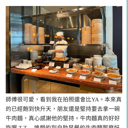
師傅很可愛，看到我在拍照還會比YA。本來真
的已經飽到快升天，朋友還是堅持要去拿一碗
牛肉麵，真心感謝他的堅持。牛肉麵真的好好
吃喔 T T….誰想的到自助早餐的牛肉麵那麼好