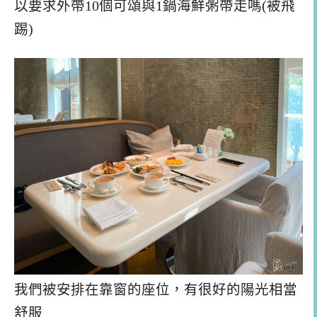
以要求外帶10個可頌與1鍋海鮮粥帶走嗎(被飛
踢)
我們被安排在靠窗的座位，有很好的陽光相當
舒服